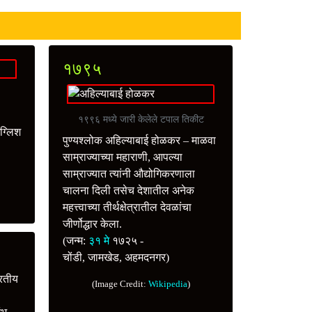
१७९५
१९९६ मध्ये जारी केलेले टपाल तिकीट
ंग्लिश
पुण्यश्लोक अहिल्याबाई होळकर – माळवा
साम्राज्याच्या महाराणी, आपल्या
साम्राज्यात त्यांनी औद्योगिकरणाला
चालना दिली तसेच देशातील अनेक
महत्त्वाच्या तीर्थक्षेत्रातील देवळांचा
जीर्णोद्धार केला.
(जन्म:
३१ मे
१७२५ -
चोंडी, जामखेड, अहमदनगर)
रतीय
(Image Credit:
Wikipedia
)