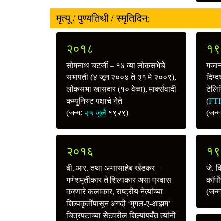
मृत्यू / पुण्यतिथी / स्मृतिदिन:
२०१८
१९
सोमनाथ चटर्जी – १४ व्या लोकसभेचे
गजानन
सभापती (४ जून २००४ ते ३१ मे २००९),
दिग्द
लोकसभा खासदार (१० वेळा), मार्क्सवादी
टेलिव
कम्युनिस्ट पक्षाचे नेते
(
FTI
(जन्म:
२५ जुलै
१९२९)
(जन्
२०१६
१९
बी. आर. तथा अप्पासाहेब खेडकर –
जे. व
गणेशमुर्तीकार ते शिल्पकार असा प्रवास
कॉर्प
करणारे कलाकार, राष्ट्रीय नेत्यांच्या
(जन्
शिल्पकृतींपासून अगदी ‘मुगल-ए-आझम’
चित्रपटाच्या सेटवरील शिल्पांपर्यंत त्यांनी