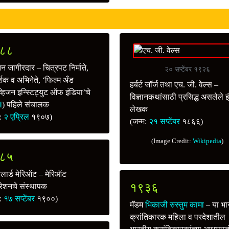
८८
 जागीरदार – चित्रपट निर्माते,
२० सप्टेंबर १९२६
र्शक व अभिनेते, ‘फिल्म अँड
हर्बर्ट जॉर्ज तथा एच. जी. वेल्स –
्हिजन इन्स्टिट्युट ऑफ इंडिया’चे
विज्ञानकथांसाठी प्रसिद्ध असलेले इ
I
) पहिले संचालक
लेखक
म:
२ एप्रिल
१९०७)
(जन्म:
२१ सप्टेंबर
१८६६)
(Image Credit:
Wikipedia
)
८५
िलार्ड मेरिऑट – मेरिऑट
१९३६
ोरेशनचे संस्थापक
म:
१७ सप्टेंबर
१९००)
मॅडम
भिकाजी रुस्तुम कामा
– या भा
क्रांतिकारक महिला व परदेशातील