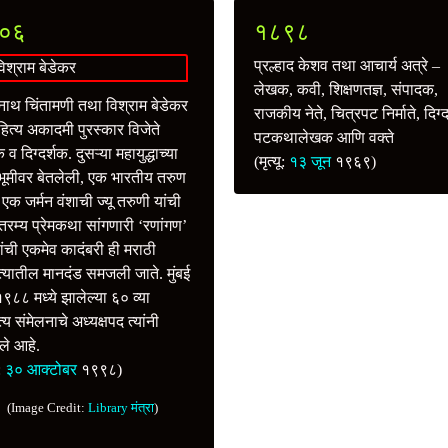
०६
१८९८
प्रल्हाद केशव तथा आचार्य अत्रे –
लेखक, कवी, शिक्षणतज्ञ, संपादक,
वनाथ चिंतामणी तथा विश्राम बेडेकर
राजकीय नेते, चित्रपट निर्माते, दिग्
ित्य अकादमी पुरस्कार विजेते
पटकथालेखक आणि वक्ते
व दिग्दर्शक. दुसऱ्या महायुद्धाच्या
(मृत्यू:
१३ जून
१९६९)
्वभूमीवर बेतलेली, एक भारतीय तरुण
क जर्मन वंशाची ज्यू तरुणी यांची
तरम्य प्रेमकथा सांगणारी ‘रणांगण’
यांची एकमेव कादंबरी ही मराठी
त्यातील मानदंड समजली जाते. मुंबई
१९८८ मध्ये झालेल्या ६० व्या
्य संमेलनाचे अध्यक्षपद त्यांनी
ले आहे.
ू:
३० आक्टोबर
१९९८)
(Image Credit:
Library मंत्रा
)