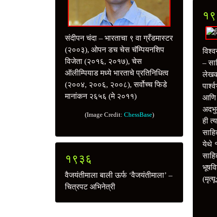
१९
संदीपन चंदा – भारताचा ९ वा ग्रँडमास्टर
(२००३), ओपन डच चेस चॅम्पियनशिप
विश्
विजेता (२०१६, २०१७), चेस
– साह
ऑलीम्पियाड मध्ये भारताचे प्रतिनिधित्व
लेखक 
(२००४, २००६, २००८), सर्वोच्च फिडे
पार्श
मानांकन २६५६ (मे २०११)
आणि ए
अदभु
(Image Credit:
ChessBase
)
ही त्
साहि
येथे 
साहित
१९३६
भूषवि
वैजयंतीमाला बाली ऊर्फ ‘वैजयंतीमाला’ –
(मृत्य
चित्रपट अभिनेत्री