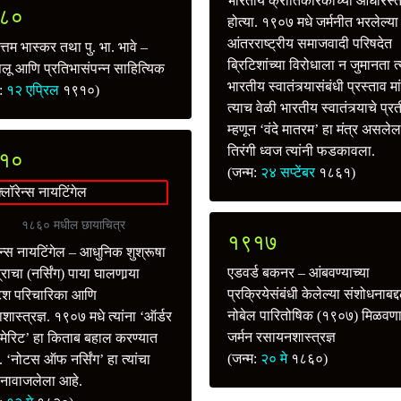
भारतीय क्रांतिकारकांच्या आधारस्त
८०
होत्या. १९०७ मधे जर्मनीत भरलेल्या
आंतरराष्ट्रीय समाजवादी परिषदेत
ोत्तम भास्कर तथा पु. भा. भावे –
ब्रिटिशांच्या विरोधाला न जुमानता त्
ैलू आणि प्रतिभासंपन्न साहित्यिक
भारतीय स्वातंत्र्यासंबंधी प्रस्ताव म
म:
१२ एप्रिल
१९१०)
त्याच वेळी भारतीय स्वातंत्र्याचे प्
म्हणून ‘वंदे मातरम’ हा मंत्र असलेल
तिरंगी ध्वज त्यांनी फडकावला.
१०
(जन्म:
२४ सप्टेंबर
१८६१)
१८६० मधील छायाचित्र
१९१७
ेन्स नायटिंगेल – आधुनिक शुश्रूषा
एडवर्ड बकनर – आंबवण्याच्या
्राचा (नर्सिंग) पाया घालणार्‍या
प्रक्रियेसंबंधी केलेल्या संशोधनाबद्
टिश परिचारिका आणि
नोबेल पारितोषिक (१९०७) मिळवणा
ाशास्त्रज्ञ. १९०७ मधे त्यांना ‘ऑर्डर
जर्मन रसायनशास्त्रज्ञ
ेरिट’ हा किताब बहाल करण्यात
(जन्म:
२० मे
१८६०)
‘नोटस ऑफ नर्सिंग’ हा त्यांचा
थ नावाजलेला आहे.