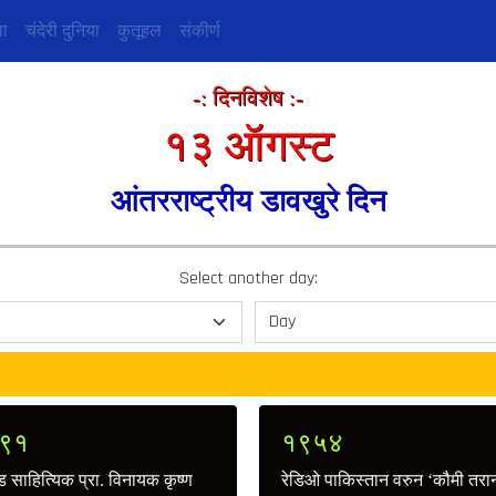
ा
चंदेरी दुनिया
कुतूहल
संकीर्ण
-: दिनविशेष :-
१३ ऑगस्ट
आंतरराष्ट्रीय डावखुरे दिन
Select another day:
९१
१९५४
 साहित्यिक प्रा. विनायक कृष्ण
रेडिओ पाकिस्तान वरुन ‘कौमी तरान