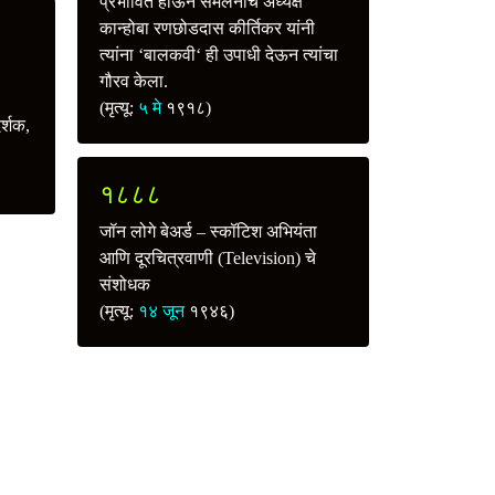
प्रभावित होऊन संमेलनाचे अध्यक्ष
कान्होबा रणछोडदास कीर्तिकर यांनी
त्यांना ‘बालकवी‘ ही उपाधी देऊन त्यांचा
गौरव केला.
(मृत्यू:
५ मे
१९१८)
दर्शक,
१८८८
जॉन लोगे बेअर्ड – स्कॉटिश अभियंता
आणि दूरचित्रवाणी (Television) चे
संशोधक
(मृत्यू:
१४ जून
१९४६)