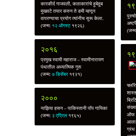
कारकीर्द गाजवली, कलाकारांचे हुबेहूब
१९
मुखवटे तयार करुन ते डमी म्हणून
पुरुष
वापरण्याचा प्रयोग त्यांनीच सुरू केला.
अष्टप
(जन्म:
१२ ऑगस्ट
१९२६)
(जन्
२०१६
१९
प्रमुख स्वामी महाराज – स्वामीनारायण
पंथातील अध्यात्मिक गुरू
(जन्म:
७ डिसेंबर
१९२१)
फ्लॉर
शास्त
२०००
ब्रि
संख्य
नाझिया हसन – पाकिस्तानी पॉप गायिका
ऑफ म
(जन्म:
३ एप्रिल
१९६५)
आला. 
ग्रं