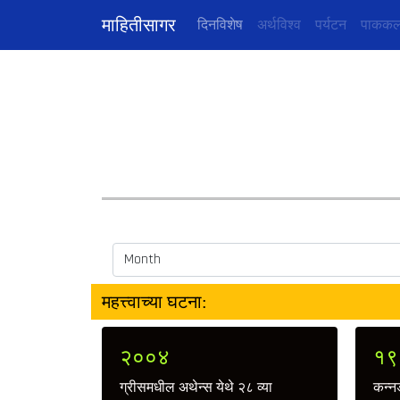
माहितीसागर
(current)
दिनविशेष
अर्थविश्व
पर्यटन
पाककल
महत्त्वाच्या घटना:
२००४
१९
ग्रीसमधील अथेन्स येथे २८ व्या
कन्नड