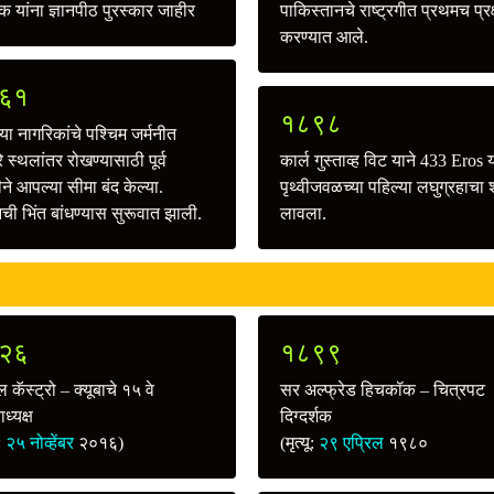
 यांना ज्ञानपीठ पुरस्कार जाहीर
पाकिस्तानचे राष्ट्रगीत प्रथमच प्रक
करण्यात आले.
६१
१८९८
ा नागरिकांचे पश्चिम जर्मनीत
े स्थलांतर रोखण्यासाठी पूर्व
कार्ल गुस्ताव्ह विट याने 433 Eros 
ीने आपल्या सीमा बंद केल्या.
पृथ्वीजवळच्या पहिल्या लघुग्रहाचा
नची भिंत बांधण्यास सुरूवात झाली.
लावला.
२६
१८९९
 कॅस्ट्रो – क्यूबाचे १५ वे
सर अल्फ्रेड हिचकॉक – चित्रपट
ाध्यक्ष
दिग्दर्शक
ू:
२५ नोव्हेंबर
२०१६)
(मृत्यू:
२९ एप्रिल
१९८०