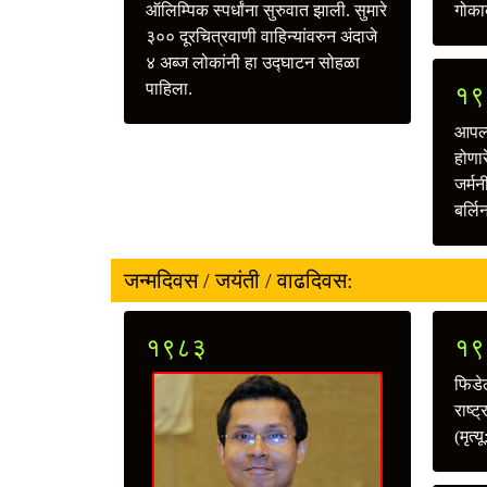
ऑलिम्पिक स्पर्धांना सुरुवात झाली. सुमारे
गोकाक
३०० दूरचित्रवाणी वाहिन्यांवरुन अंदाजे
४ अब्ज लोकांनी हा उद्‍घाटन सोहळा
पाहिला.
१९
आपल्य
होणार
जर्मन
बर्लि
जन्मदिवस / जयंती / वाढदिवस:
१९८३
१९
फिडेल
राष्ट्र
(मृत्य