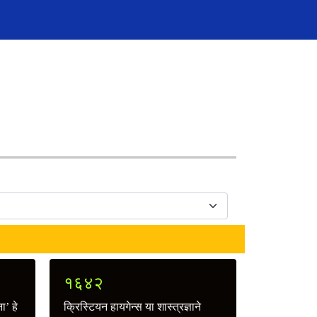
१६४२
ा’ हे
क्रिस्टियन हायगेन्स या शास्त्रज्ञाने