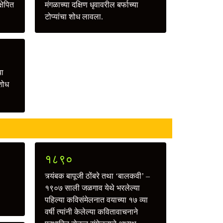
्षेपित
मंगळाच्या दक्षिण धृवावरील बर्फाच्या
टोप्यांचा शोध लावला.
या
 शोध
१८९०
त्र्यंबक बापूजी ठोंबरे तथा ‘बालकवी’ –
१९०७ साली जळगाव येथे भरलेल्या
पहिल्या कविसंमेलनात वयाच्या १७ व्या
वर्षी त्यांनी केलेल्या कवितावाचनाने