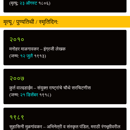
(मृत्यू:
२३ ऑगस्ट
१८०६)
मृत्यू / पुण्यतिथी / स्मृतिदिन:
२०१०
मनोहर माळगावकर – इंग्रजी लेखक
(जन्म:
१२ जुलै
१९१३)
२००७
कुर्त वाल्ढहाईम – संयुक्त राष्ट्रांचे चौथे सरचिटणीस
(जन्म:
२१ डिसेंबर
१९१८)
१९८९
सुहासिनी मुळगांवकर – अभिनेत्री व संस्कृत पंडित, मराठी रंगभूमीवरील