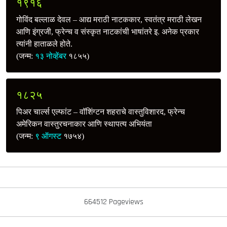
१९१६
गोविंद बल्लाळ देवल – आद्य मराठी नाटककार, स्वतंत्र मराठी लेखन
आणि इंग्रजी, फ्रेन्च व संस्कृत नाटकांची भाषांतरे इ. अनेक प्रकार
त्यांनी हाताळले होते.
(जन्म:
१३ नोव्हेंबर
१८५५)
१८२५
पिअर चार्ल्स एल्फांट – वॉशिंग्टन शहराचे वास्तुविशारद, फ्रेन्च
अमेरिकन वास्तुरचनाकार आणि स्थापत्य अभियंता
(जन्म:
९ ऑगस्ट
१७५४)
664512 Pageviews