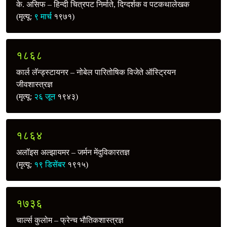
के. असिफ – हिन्दी चित्रपट निर्माते, दिग्दर्शक व पटकथालेखक
(मृत्यू:
९ मार्च
१९७१)
१८६८
कार्ल लॅन्ड्स्टायनर – नोबेल पारितोषिक विजेते ऑस्ट्रियन
जीवशास्त्रज्ञ
(मृत्यू:
२६ जून
१९४३)
१८६४
अलॉइस अल्झायमर – जर्मन मेंदुविकारतज्ञ
(मृत्यू:
१९ डिसेंबर
१९१५)
१७३६
चार्ल्स कुलोम – फ्रेन्च भौतिकशास्त्रज्ञ