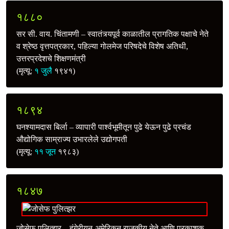
१८८०
सर सी. वाय. चिंतामणी – स्वातंत्र्यपूर्व काळातील प्रागतिक पक्षाचे नेते
व श्रेष्ठ वृत्तपत्रकार, पहिल्या गोलमेज परिषदेचे विशेष अतिथी,
उत्तरप्रदेशचे शिक्षणमंत्री
(मृत्यू:
१ जुलै
१९४१)
१८९४
घनश्यामदास बिर्ला – व्यापारी पार्श्वभूमीतून पुढे येऊन पुढे प्रचंड
औद्योगिक साम्राज्य उभारलेले उद्योगपती
(मृत्यू:
११ जून
१९८३)
१८४७
जोसेफ पुलित्झर – हंगेरीयन-अमेरिकन राजकीय नेते आणि प्रकाशक,