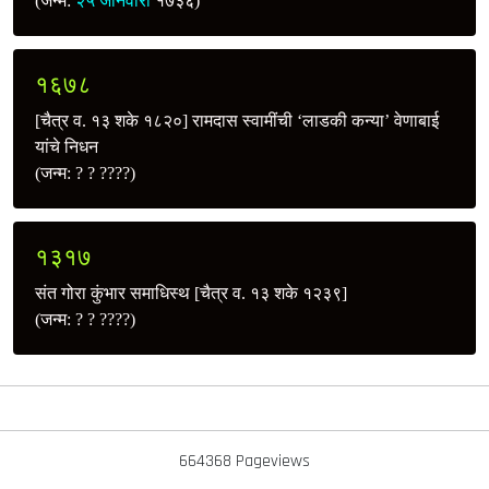
(जन्म:
२५ जानेवारी
१७३६)
१६७८
[चैत्र व. १३ शके १८२०] रामदास स्वामींची ‘लाडकी कन्या’ वेणाबाई
यांचे निधन
(जन्म: ? ? ????)
१३१७
संत गोरा कुंभार समाधिस्थ [चैत्र व. १३ शके १२३९]
(जन्म: ? ? ????)
664368 Pageviews