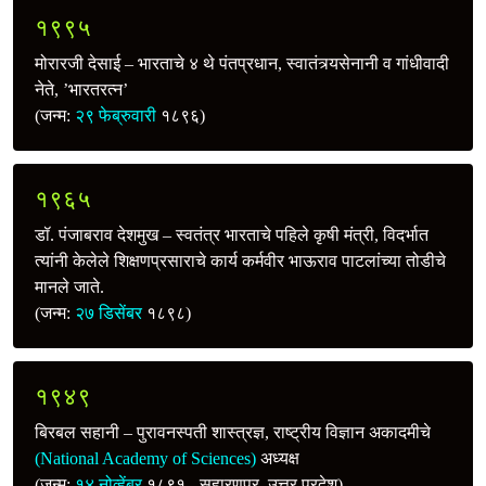
१९९५
मोरारजी देसाई – भारताचे ४ थे पंतप्रधान, स्वातंत्र्यसेनानी व गांधीवादी
नेते, ’भारतरत्‍न’
(जन्म:
२९ फेब्रुवारी
१८९६)
१९६५
डॉ. पंजाबराव देशमुख – स्वतंत्र भारताचे पहिले कृषी मंत्री, विदर्भात
त्यांनी केलेले शिक्षणप्रसाराचे कार्य कर्मवीर भाऊराव पाटलांच्या तोडीचे
मानले जाते.
(जन्म:
२७ डिसेंबर
१८९८)
१९४९
बिरबल सहानी – पुरावनस्पती शास्त्रज्ञ, राष्ट्रीय विज्ञान अकादमीचे
(National Academy of Sciences)
अध्यक्ष
(जन्म:
१४ नोव्हेंबर
१८९१ - सहारणपूर, उत्तर प्रदेश)