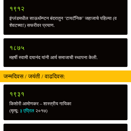
१९१२
इंग्लंडमधील साऊथॅम्प्टन बंदरातुन ‘टायटॅनिक’ जहाजाचे पहिल्या (व
शेवटच्या!) सफरीवर प्रयाण.
१८७५
महर्षी स्वामी दयानंद यांनी आर्य समाजाची स्थापना केली.
जन्मदिवस / जयंती / वाढदिवस:
१९३१
किशोरी आमोणकर – शास्त्रीय गायिका
(मृत्यू:
३ एप्रिल
२०१७)