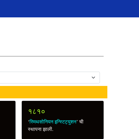
१८१०
‘
स्मिथसोनियन इन्स्टिट्युशन
’ ची
स्थापना झाली.