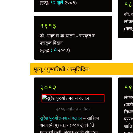
(मृत्यू:
१२ जुलै
२००१)
१८
व्ही.
लोकस
१९१३
(मृत्य
डॉ. अमृत माधव घाटगे – संस्कृत व
प्राकृत विद्वान
(मृत्यू:
८ मे
२००३)
मृत्यू / पुण्यतिथी / स्मृतिदिन:
२०१२
१९
लेफ्
(पाटी
२००६ मधील छायाचित्र
निधन.
सुरेश पुरुषोत्तमदास दलाल
– साहित्य
प्रस
अकादमी पुरस्कार (२००५) विजेते
शांति
गुजराथी कवी, लेखक आणि संपादक,