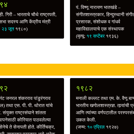
९४
पं. विष्णू नारायण भातखंडे –
 व्ही. गिरी – भारताचे चौथे राष्ट्रपती,
संगीतशास्त्रकार, हिन्दुस्थानी संगी
भा सदस्य आणि केंद्रीय मंत्री
प्रसारक, संशोधक व गांधर्व
ू:
२३ जून
१९८०)
महाविद्यालयाचे एक संस्थापक
(मृत्यू:
१९ सप्टेंबर
१९३६)
९२
१९८२
टनंट जनरल शंकरराव पांडुरंगराव
मनाली कल्लट तथा एम. के. वैणू बाप्
ल) तथा एस. पी. पी. थोरात यांचे
भारतीय खगोलशास्त्रज्ञ. तार्‍यांची प
 संयुक्त राष्ट्रसंघाने शांतता
आणि त्यांच्या वर्णपटातील परस्परसंब
्थापनेसाठी कोरियात पाठवलेल्या
उकल केली.
सेनेचे ते सेनापती होते. कीर्तिचक्र,
(जन्म:
१० एप्रिल
१९२७)