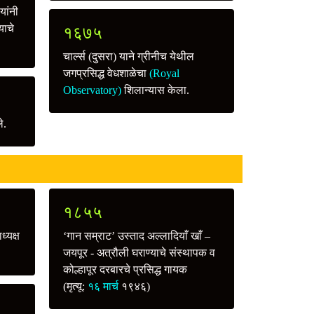
यांनी
याचे
१६७५
चार्ल्स (दुसरा) याने ग्रीनीच येथील
जगप्रसिद्ध वेधशाळेचा
(Royal
Observatory)
शिलान्यास केला.
े.
१८५५
ध्यक्ष
‘गान सम्राट’ उस्ताद अल्लादियाँ खाँ –
जयपूर - अत्रौली घराण्याचे संस्थापक व
कोल्हापूर दरबारचे प्रसिद्ध गायक
(मृत्यू:
१६ मार्च
१९४६)