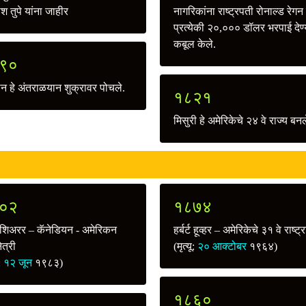
श तुपे यांना जाहीर
नागरिकांना राष्ट्रपती रोनाल्ड रेगन 
प्रत्येकी २०,००० डॉलर भरपाई देण्
कबूल केले.
९०
ान हे अंतराळयान शुक्रावर पोचले.
१८२१
मिसुरी हे अमेरिकेचे २४ वे राज्य बनल
०२
१८७४
मा शिअरर – कॅनेडियन - अमेरिकन
हर्बर्ट हूव्हर – अमेरिकेचे ३१ वे राष्ट्रा
त्री
(मृत्यू:
२० आक्टोबर
१९६४)
ू:
१२ जून
१९८३)
१८६०