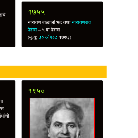
१७५५
ताचे
नारायण बाळाजी भट तथा
नारायणराव
पेशवा
– ५ वा पेशवा
(मृत्यू:
३० ऑगस्ट
१७७३)
१९५०
पा –
्रत
ंधांची