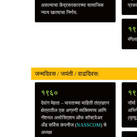
असल्याचा केंद्रसरकारच्या सामाजिक
प्रका
न्याय खात्याचा निर्णय.
१९
मॅगेल
जन्मदिवस / जयंती / वाढदिवस:
१९६०
१९
देवांग मेहता – भारताच्या माहिती तंत्रज्ञान
नॉर्
क्षेत्रातील एक अग्रणी व्यक्तिमत्त्व आणि
अभिने
नॅशनल असोसिएशन ऑफ सॉफ्टवेअर
(मृत्य
अँड सर्विस कंपनीज (
NASSCOM
) चे
अध्यक्ष