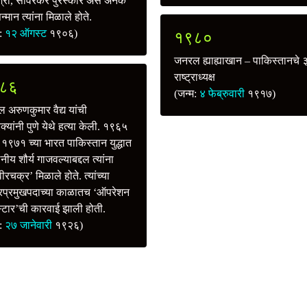
श्री, सावरकर पुरस्कार असे अनेक
्मान त्यांना मिळाले होते.
म:
१२ ऑगस्ट
१९०६)
१९८०
जनरल ह्याह्याखान – पाकिस्तानचे ३
राष्ट्राध्यक्ष
८६
(जन्म:
४ फेब्रुवारी
१९१७)
 अरुणकुमार वैद्य यांची
क्यांनी पुणे येथे हत्या केली. १९६५
१९७१ च्या भारत पाकिस्तान युद्धात
ीय शौर्य गाजवल्याबद्दल त्यांना
ीरचक्र’ मिळाले होते. त्यांच्या
रप्रमुखपदाच्या काळातच ‘ऑपरेशन
ू स्टार’ची कारवाई झाली होती.
म:
२७ जानेवारी
१९२६)