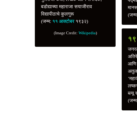
पद्म
बडोद्याच्या महाराजा सयाजीराव
मानसन
विद्यापीठाचे कुलगुरू
(जन्
(जन्म:
११ आक्टोबर
१९३२)
(Image Credit:
Wikipedia
)
१९
जनरल
अतिरे
आणि 
अतुलन
‘महाव
लष्क
ब्ल्य
(जन्