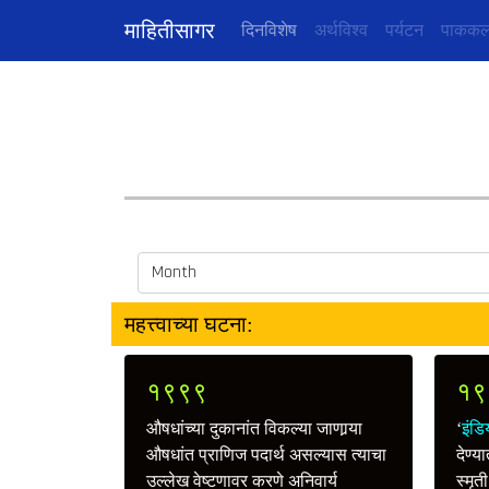
माहितीसागर
(current)
दिनविशेष
अर्थविश्व
पर्यटन
पाककल
महत्त्वाच्या घटना:
१९९९
१९
औषधांच्या दुकानांत विकल्या जाणार्‍या
‘
इंड
औषधांत प्राणिज पदार्थ असल्यास त्याचा
देण्य
उल्लेख वेष्टणावर करणे अनिवार्य
स्मृत