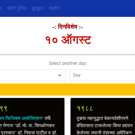
ा
चंदेरी दुनिया
कुतूहल
संकीर्ण
-: दिनविशेष :-
१० ऑगस्ट
Select another day:
९९
१९८८
ियन फिजिक्स असोसिएशन
’ तर्फे
दुसर्‍या महायुद्धात बेकायदेशीरपणे
ात येणारा ‘डॉ. मो. वा. चिपळोणकर
बंदिवासात टाकलेल्या किंवा हद्दपार
ी पुरस्कार’ डॉ. निवास पाटील व डॉ.
केलेल्या जपानी वंशाच्या अमेरिकन