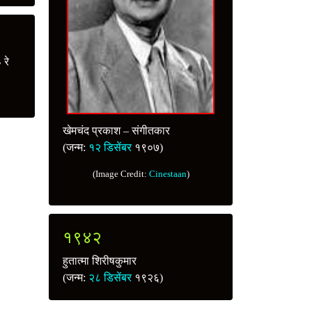
 रे
खेमचंद प्रकाश – संगीतकार
(जन्म:
१२ डिसेंबर
१९०७)
(Image Credit:
Cinestaan
)
१९४२
हुतात्मा शिरीषकुमार
(जन्म:
२८ डिसेंबर
१९२६)