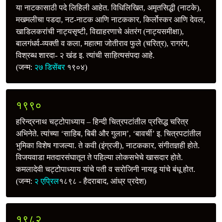
या नाटकासाठी पदे लिहिली आहेत. विधिलिखित, अमृतसिद्धी (नाटके),
मखमलीचा पडदा, नट-नाटक आणि नाटककार, किर्लोस्कर आणि देवल,
खाडिलकरांची नाट्यसृष्टी, विद्याहरणाचे अंतरंग (नाट्यसमीक्षा),
बालगंधर्व-व्यक्ती व कला, महात्मा जोतीराव फुले (चरित्र), रागरंग,
विश्रब्ध शारदा- २ खंड इ. त्यांची साहित्यसंपदा आहे.
(जन्म:
२७ डिसेंबर
१९०४)
१९९०
हरिन्द्रनाथ चट्टोपाध्याय – हिन्दी चित्रपटांतील प्रसिद्ध चरित्र
अभिनेते. त्यांच्या ‘साहिब, बिबी और गुलाम’, ‘बावर्ची’ इ. चित्रपटांतील
भुमिका विशेष गाजल्या. ते कवी (इंग्रजी), नाटककार, संगीतज्ञही होते.
विजयवाडा मतदारसंघातून ते पहिल्या लोकसभेचे खासदार होते.
कमलादेवी चट्टोपाध्याय यांचे पती व सरोजिनी नायडू यांचे बंधू होत.
(जन्म:
२ एप्रिल
१८९८ - हैदराबाद, आंध्र प्रदेश)
१९८२