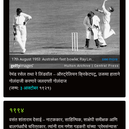
रेमंड रसेल तथा रे लिंडवॉल – ऑस्ट्रेलियन क्रिकेटपटू, उजव्या हाताने
गोलंदाजी करणारे जलदगती गोलंदाज
(जन्म:
३ आक्टोबर
१९२१)
१९९४
वसंत शांताराम देसाई – नाटककार, साहित्यिक, साक्षेपी समीक्षक आणि
बालगंधर्वांचे चरित्रकार. त्यांनी राम गणेश गडकरी यांच्या ‘प्रेमसंन्यास’