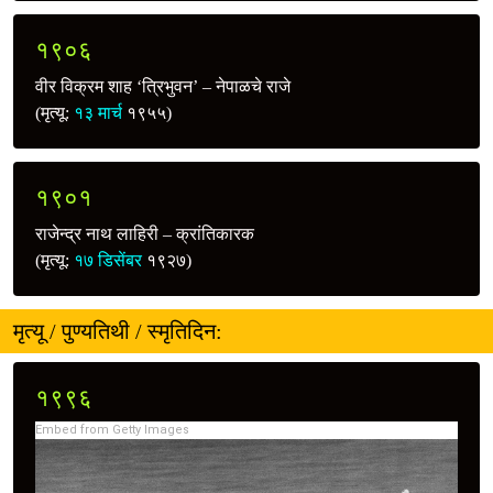
१९०६
वीर विक्रम शाह ‘त्रिभुवन’ – नेपाळचे राजे
(मृत्यू:
१३ मार्च
१९५५)
१९०१
राजेन्द्र नाथ लाहिरी – क्रांतिकारक
(मृत्यू:
१७ डिसेंबर
१९२७)
मृत्यू / पुण्यतिथी / स्मृतिदिन:
१९९६
Embed from Getty Images