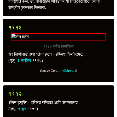
दिग्दर्शित केले. डॉ. बाबासाहेब आंबेडकर या चित्रपटासाठी त्यांना
राष्ट्रीय पुरस्कार मिळाला.
१९१६
१९४७ मधील छायाचित्र
सर लिओनार्ड तथा ‘लेन’ हटन – इंग्लिश क्रिकेटपटू
(मृत्यू:
६ सप्टेंबर
१९९०)
(Image Credit:
Wikipedia
)
१९१२
अ‍ॅलन ट्युरिंग – इंग्लिश गणितज्ञ आणि संगणकतज्ञ
(मृत्यू:
७ जुन
१९५४)