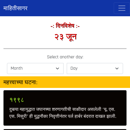
माहितीसागर
-: दिनविशेष :-
२३ जून
Select another day:
महत्त्वाच्या घटना:
१९९८
दुसर्‍या महायुद्धात जपानच्या शरणागतीची साक्षीदार असलेली ‘यू. एस.
एस. मिसुरी’ ही युद्धनौका निवृत्तीनंतर पर्ल हार्बर बंदरात दाखल झाली.