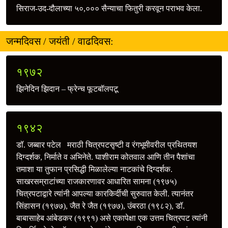
सिराज-उद-दौलाच्या ५०,००० सैन्याचा फितुरी करवून पराभव केला.
जन्मदिवस / जयंती / वाढदिवस:
१९७२
झिनेदिन झिदान – फ्रेन्च फूटबॉलपटू
१९४२
डॉ. जब्बार पटेल मराठी चित्रपटसृष्टी व रंगभूमीवरील प्रथितयश
दिग्दर्शक, निर्माते व अभिनेते. घाशीराम कोतवाल आणि तीन पैशांचा
तमाशा या तुफान प्रसिद्धी मिळालेल्या नाटकांचे दिग्दर्शक.
साखरसम्राटांच्या राजकारणावर आधारित सामना (१९७५)
चित्रपटाद्वारे त्यांनी आपल्या कारकिर्दीची सुरुवात केली. त्यानंतर
सिंहासन (१९७७), जैत रे जैत (१९७७), उंबरठा (१९८२), डॉ.
बाबासाहेब आंबेडकर (१९९१) असे एकापेक्षा एक उत्तम चित्रपट त्यांनी