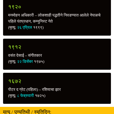
१९२०
मनमोहन अधिकारी – लोकशाही पद्धतीने निवडण्यात आलेले नेपाळचे
पहिले पंतप्रधान, कम्युनिस्ट नेते
(मृत्यू:
२६ एप्रिल
१९९९)
१९१२
वसंत देसाई – संगीतकार
(मृत्यू:
२२ डिसेंबर
१९७५)
१६७२
पीटर द ग्रेट (पहिला) – रशियाचा झार
(मृत्यू:
८ फेब्रुवारी
१७२५)
मृत्यू / पुण्यतिथी / स्मृतिदिन: