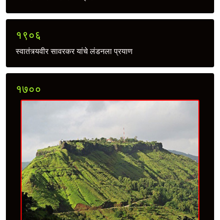
१९०६
स्वातंत्र्यवीर सावरकर यांचे लंडनला प्रयाण
१७००