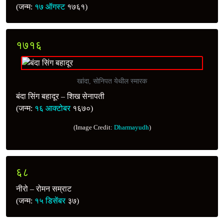
(जन्म:
१७ ऑगस्ट
१७६१)
१७१६
खांदा, सोनिपत येथील स्मारक
बंदा सिंग बहादूर – शिख सेनापती
(जन्म:
१६ आक्टोबर
१६७०)
(Image Credit:
Dharmayudh
)
६८
नीरो – रोमन सम्राट
(जन्म:
१५ डिसेंबर
३७)