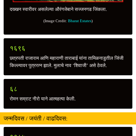
दख्खन स्वारीवर असलेल्या औरंगजेबाने सज्जनगड जिंकला.
(Image Credit:
Bharat Estates
)
१६९६
छत्रपती राजाराम आणि महाराणी ताराबाई यांना तामिळनाडुतील जिंजी
किल्ल्यावर पुत्ररत्‍न झाले. मुलाचे नाव ‘शिवाजी’ असे ठेवले.
६८
रोमन सम्राट नीरो याने आत्महत्या केली.
जन्मदिवस / जयंती / वाढदिवस: