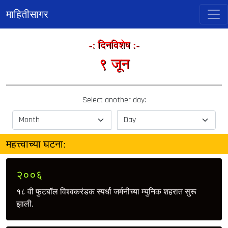
माहितीसागर
-: दिनविशेष :-
९ जून
Select another day:
महत्त्वाच्या घटना:
२००६
१८ वी फुटबॉल विश्वकरंडक स्पर्धा जर्मनीच्या म्युनिक शहरात सुरू
झाली.