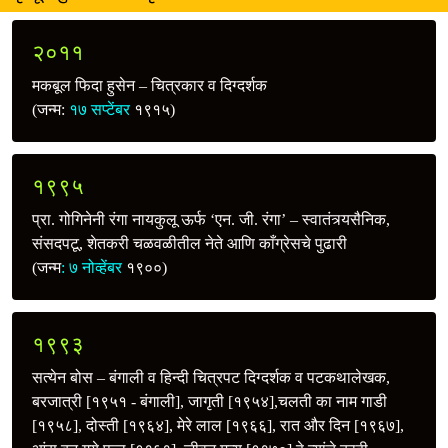
२०११
मकबूल फिदा हुसेन – चित्रकार व दिग्दर्शक
(जन्म:
१७ सप्टेंबर
१९१५)
१९९५
प्रा. गोगिनेनी रंगा नायकुलू ऊर्फ ‘एन. जी. रंगा’ – स्वातंत्र्यसैनिक,
संसदपटू, शेतकरी चळवळीतील नेते आणि काँग्रेसचे पुढारी
(जन्म
: ७ नोव्हेंबर
१९००)
१९९३
सत्येन बोस – बंगाली व हिन्दी चित्रपट दिग्दर्शक व पटकथालेखक,
बरजात्री [१९५१ - बंगाली], जागृती [१९५४],चलती का नाम गाडी
[१९५८], दोस्ती [१९६४], मेरे लाल [१९६६], रात और दिन [१९६७],