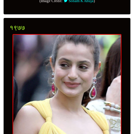
(Image Credit:
Sonam K Ahuja
)
१९७७