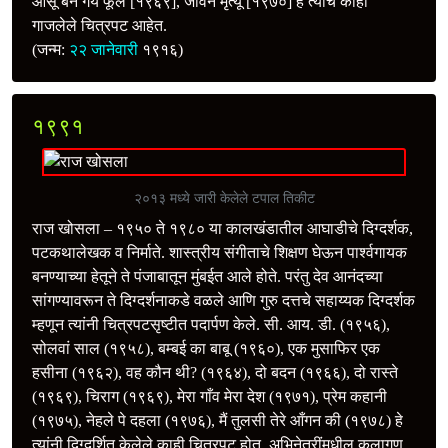
आंसू बन गये फूल [१९६९], जीवन मृत्यू [१९७०] हे त्यांचे काही
गाजलेले चित्रपट आहेत.
(जन्म:
२२ जानेवारी
१९१६)
१९९१
२०१३ मध्ये जारी केलेले टपाल तिकीट
राज खोसला – १९५० ते १९८० या कालखंडातील आघाडीचे दिग्दर्शक,
पटकथालेखक व निर्माते. शास्त्रीय संगीताचे शिक्षण घेऊन पार्श्वगायक
बनण्याच्या हेतूने ते पंजाबातून मुंबईत आले होते. परंतु देव आनंदच्या
सांगण्यावरून ते दिग्दर्शनाकडे वळले आणि गुरु दत्तचे सहाय्यक दिग्दर्शक
म्हणून त्यांनी चित्रपटसृष्टीत पदार्पण केले. सी. आय. डी. (१९५६),
सोलवां साल (१९५८), बम्बई का बाबू (१९६०), एक मुसाफिर एक
हसीना (१९६२), वह कौन थी? (१९६४), दो बदन (१९६६), दो रास्ते
(१९६९), चिराग (१९६९), मेरा गाँव मेरा देश (१९७१), प्रेम कहानी
(१९७५), नेहले पे दहला (१९७६), मैं तुलसी तेरे आँगन की (१९७८) हे
त्यांनी दिग्दर्शित केलेले काही चित्रपट होत. अभिनेत्रींमधील कलागुण