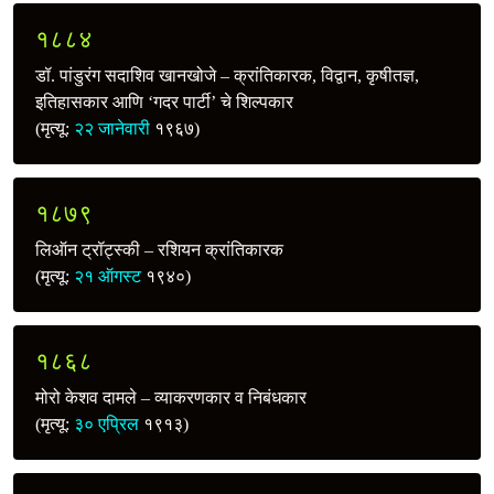
१८८४
डॉ. पांडुरंग सदाशिव खानखोजे – क्रांतिकारक, विद्वान, कृषीतज्ञ,
इतिहासकार आणि ‘गदर पार्टी’ चे शिल्पकार
(मृत्यू:
२२ जानेवारी
१९६७)
१८७९
लिऑन ट्रॉट्स्की – रशियन क्रांतिकारक
(मृत्यू:
२१ ऑगस्ट
१९४०)
१८६८
मोरो केशव दामले – व्याकरणकार व निबंधकार
(मृत्यू:
३० एप्रिल
१९१३)