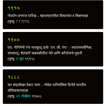
१९१५
गोवर्धन धनराज पारिख – महाराष्ट्रातील विचारवंत व शिक्षणतज्ञ
(मृत्यू: ? ? ????)
१९००
प्रा. गोगिनेनी रंगा नायकुलू ऊर्फ ‘एन. जी. रंगा’ – स्वातंत्र्यसैनिक,
संसदपटू, शेतकरी चळवळीतील नेते आणि काँग्रेसचे पुढारी
(मृत्यू:
९ जून
१९९५)
१८८८
सर चंद्रशेखर वेंकट रमण – नोबेल पारितोषिक विजेते भारतीय
भौतिकशास्त्रज्ञ
(मृत्यू:
२१ नोव्हेंबर
१९७०)