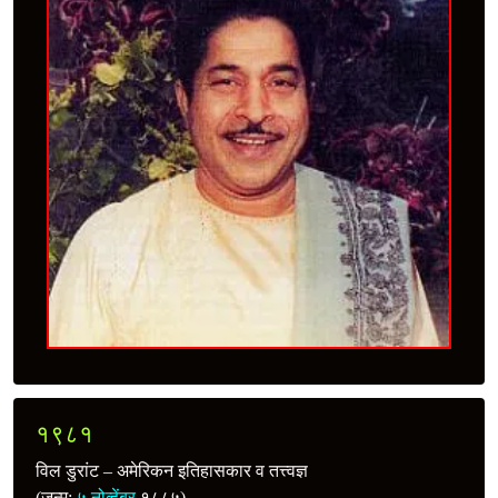
१९८१
विल डुरांट – अमेरिकन इतिहासकार व तत्त्वज्ञ
(जन्म:
५ नोव्हेंबर
१८८५)