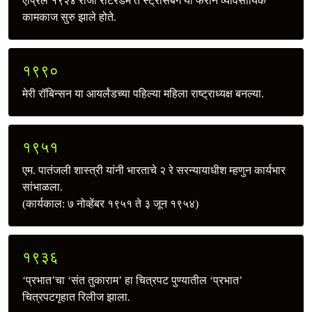
एप्रिल १९२४ रोजी रोटरडॅम ते स्ट्रासबर्ग या फेरीने व्यावसायिक
कामकाज सुरु झाले होते.
१९९०
मेरी रॉबिन्सन या आयर्लंडच्या पहिल्या महिला राष्ट्राध्यक्ष बनल्या.
१९५१
एम. पातंजली शास्त्री यांनी भारताचे २ रे सरन्यायाधीश म्हणुन कार्यभार
सांभाळला.
(कार्यकाल: ७ नोव्हेंबर १९५१ ते ३ जून १९५४)
१९३६
‘प्रभात’चा ‘संत तुकाराम’ हा चित्रपट पुण्यातील ‘प्रभात’
चित्रपटगृहात रिलीज झाला.