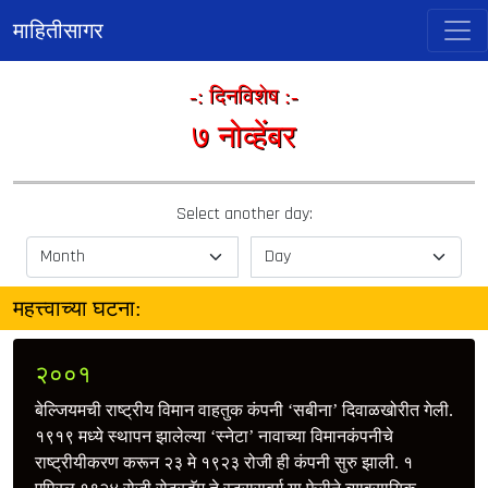
माहितीसागर
-: दिनविशेष :-
७ नोव्हेंबर
Select another day:
महत्त्वाच्या घटना:
२००१
बेल्जियमची राष्ट्रीय विमान वाहतुक कंपनी ‘सबीना’ दिवाळखोरीत गेली.
१९१९ मध्ये स्थापन झालेल्या ‘स्नेटा’ नावाच्या विमानकंपनीचे
राष्ट्रीयीकरण करून २३ मे १९२३ रोजी ही कंपनी सुरु झाली. १