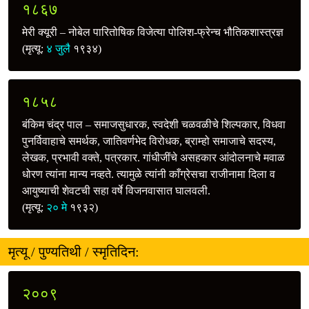
१८६७
मेरी क्यूरी – नोबेल पारितोषिक विजेत्या पोलिश-फ्रेन्च भौतिकशास्त्रज्ञ
(मृत्यू:
४ जुलै
१९३४)
१८५८
बंकिम चंद्र पाल – समाजसुधारक, स्वदेशी चळवळीचे शिल्पकार, विधवा
पुनर्विवाहाचे समर्थक, जातिवर्णभेद विरोधक, ब्राम्हो समाजाचे सदस्य,
लेखक, प्रभावी वक्ते, पत्रकार. गांधीजींचे असहकार आंदोलनाचे मवाळ
धोरण त्यांना मान्य नव्हते. त्यामुळे त्यांनी काँग्रेसचा राजीनामा दिला व
आयुष्याची शेवटची सहा वर्षे विजनवासात घालवली.
(मृत्यू:
२० मे
१९३२)
मृत्यू / पुण्यतिथी / स्मृतिदिन:
२००९