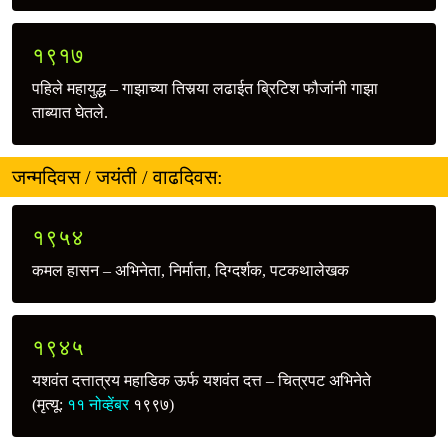
१९१७
पहिले महायुद्ध – गाझाच्या तिसर्‍या लढाईत ब्रिटिश फौजांनी गाझा
ताब्यात घेतले.
जन्मदिवस / जयंती / वाढदिवस:
१९५४
कमल हासन – अभिनेता, निर्माता, दिग्दर्शक, पटकथालेखक
१९४५
यशवंत दत्तात्रय महाडिक ऊर्फ यशवंत दत्त – चित्रपट अभिनेते
(मृत्यू:
११ नोव्हेंबर
१९९७)