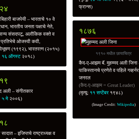
फ्रान्स)
२४
िहारी बाजपेयी – भारताचे १० वे
रधान, भारतीय जनता पक्षाचे नेते,
१८७६
ान्य संसदपटू, अलौकिक वक्ते व
ंग प्रतिभेचे ओजस्वी कवी,
विभूषण (१९९२), भारतरत्न (२०१५)
१९१० मधील छायाचित्र
ू:
१६ ऑगस्ट
२०१८)
कैद-ए-आझम बॅ. मुहम्मद अली जिना
पाकिस्तानचे प्रणेते व पहिले गव्हर्नर
जनरल
१९
(कैद-ए-आझम = Great Leader)
द अली – संगीतकार
(मृत्यू:
११ सप्टेंबर
१९४८)
ू:
५ मे
२००६)
(Image Credit:
Wikipedia
)
१८
 सादात – इजिप्तचे राष्ट्राध्यक्ष व