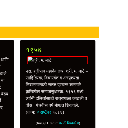
१९५७
क आणि
ा
प्रा. श्रीपाद महादेव तथा श्री. म. माटे –
ळाले
साहित्यिक, विचारवंत व अस्पृश्यता
 या
निवारणासाठी सतत प्रयत्‍न करणारे
ट,
कृतिशील समाजसुधारक. १९१६ मध्ये
 बेढब
त्यांनी दलितांसाठी रात्रशाळा काढली व
ी
वीस - पंचवीस वर्षे मोफत शिकवले.
ोद
(जन्म:
२ सप्टेंबर
१८८६)
(Image Credit:
मराठी विश्वकोश
)