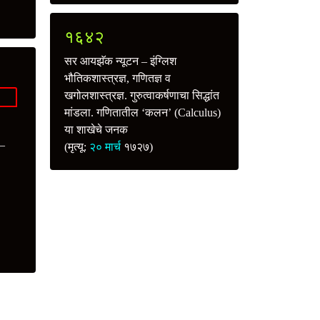
१६४२
सर आयझॅक न्यूटन – इंग्लिश
भौतिकशास्त्रज्ञ, गणितज्ञ व
खगोलशास्त्रज्ञ. गुरुत्वाकर्षणाचा सिद्धांत
मांडला. गणितातील ‘कलन’ (Calculus)
या शाखेचे जनक
 –
(मृत्यू:
२० मार्च
१७२७)