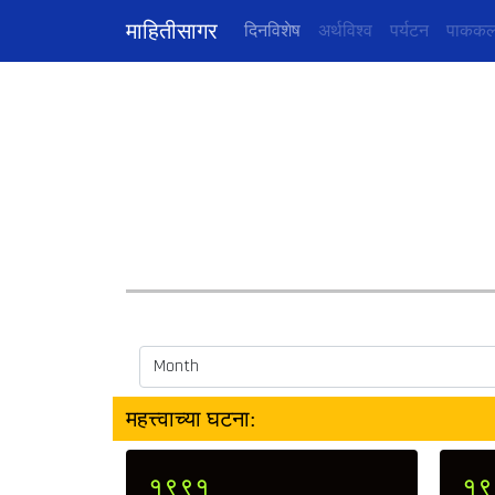
माहितीसागर
(current)
दिनविशेष
अर्थविश्व
पर्यटन
पाककल
महत्त्वाच्या घटना:
१९९१
१९