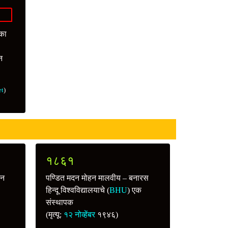
ौका
न
et
)
१८६१
झन
पण्डित मदन मोहन मालवीय – बनारस
हिन्दू विश्वविद्यालयाचे (
BHU
) एक
संस्थापक
(मृत्यू:
१२ नोव्हेंबर
१९४६)