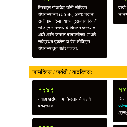
मिखाईल गोर्बाचेव्ह यांनी सोविएत
वर्ल
संघराज्याच्या (USSR) अध्यक्षपदाचा
चाच
राजीनामा दिला. याच्या दुसऱ्याच दिवशी
सोविएत संघराज्याचे विघटन करण्यात
आले आणि जनमत चाचपणीच्या आधारे
सर्वप्रथम युक्रेन हा देश सोव्हिएत
संघराज्यातुन बाहेर पडला.
जन्मदिवस / जयंती / वाढदिवस:
१९४९
१९
नवाझ शरीफ – पाकिस्तानचे १२ वे
चित्त
पंतप्रधान
फॉरवर
(मृत्य