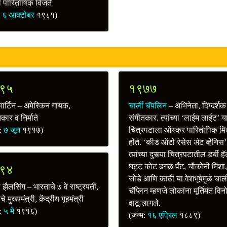
 पारितोषिक विजेते
ू:
६ आक्टोबर
१९८१)
९५
१९७७
मार्टिन – अमेरिकन गायक,
चार्ली चॅपलिन
– अभिनेता, दिग्दर्श
कार व निर्माते
संगीतकार. त्यांच्या ‘लाईम लाईट’ य
म:
७ जून
१९१७)
चित्रपटाला ऑस्कर पारितोषिक मि
होते. ‘कीड ऑटो रेसेस अ‍ॅट व्हेनिस’
त्यांच्या दुसर्‍या चित्रपटातील डर्बी हॅ
घट्ट कोट ढगळ पँट, चौकोनी मिशा,
९४
जोडे आणि काठी या वेशभूषेमुळे चार्ल
ी झैलसिंग – भारताचे ७ वे राष्ट्रपती,
चॅप्लिन म्हणजे लोकांना मूर्तिमंत विन
े मुख्यमंत्री, केंद्रीय गृहमंत्री
वाटू लागले.
म:
५ मे
१९१६)
(जन्म:
१६ एप्रिल
१८८९)