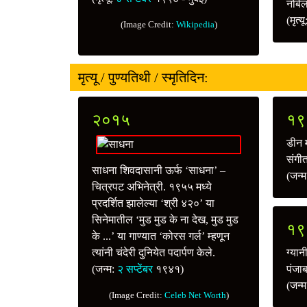
नोबेल
(मृत्य
(Image Credit:
Wikipedia
)
मृत्यू / पुण्यतिथी / स्मृतिदिन:
२०१५
१९
डीन 
संगीत
साधना शिवदासानी ऊर्फ ‘साधना’ –
(जन्
चित्रपट अभिनेत्री. १९५५ मध्ये
प्रदर्शित झालेल्या ‘श्री ४२०’ या
सिनेमातील ‘मुड मुड के ना देख, मुड मुड
१९
के ...’ या गाण्यात ‘कोरस गर्ल’ म्हणून
त्यांनी चंदेरी दुनियेत पदार्पण केले.
ग्यान
(जन्म:
२ सप्टेंबर
१९४१)
पंजाबच
(जन्
(Image Credit:
Celeb Net Worth
)