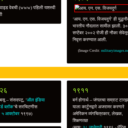
्ड वाइड वेबची (www) पहिली यशस्वी
णी
‘आय. एन. एस. विजयदुर्ग’ ही युद्धन
भारतीय नौदलात सामील झाली. ३०
सप्टेंबर २००२ रोजी ही नौका सेवेतू
निवृत्त करण्यात आली.
(Image Credit:
militaryimages.n
२६
१९११
 बसू – संसदपटू, ‘
ऑल इंडिया
बर्न होगार्थ – जंगलचा सम्राट टार
्ड ब्लॉक
’चे सरचिटणीस
याला कार्टुनद्वारे अजरामर करणारे
ू:
५ आक्टोबर
१९९७)
अमेरिकन व्यंगचित्रकार, लेखक,
शिक्षणतज्ञ
(मृत्यू:
२८ जानेवारी
१९९६ - पॅरिस,