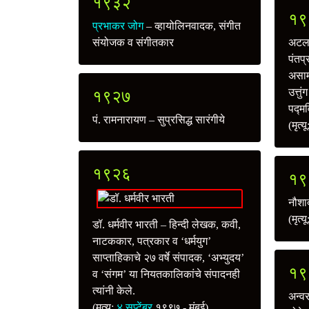
१९३२
१९
प्रभाकर जोग
– व्हायोलिनवादक, संगीत
संयोजक व संगीतकार
अटलब
पंतप्
असाम
उत्तु
१९२७
पद्म
पं. रामनारायण – सुप्रसिद्ध सारंगीये
(मृत्य
१९२६
१९
नौशा
(मृत्य
डॉ. धर्मवीर भारती – हिन्दी लेखक, कवी,
नाटककार, पत्रकार व ‘धर्मयुग’
साप्ताहिकाचे २७ वर्षे संपादक, ‘अभ्युदय’
१९
व ‘संगम’ या नियतकालिकांचे संपादनही
त्यांनी केले.
अन्वर
(मृत्यू:
४ सप्टेंबर
१९९७ - मुंबई)