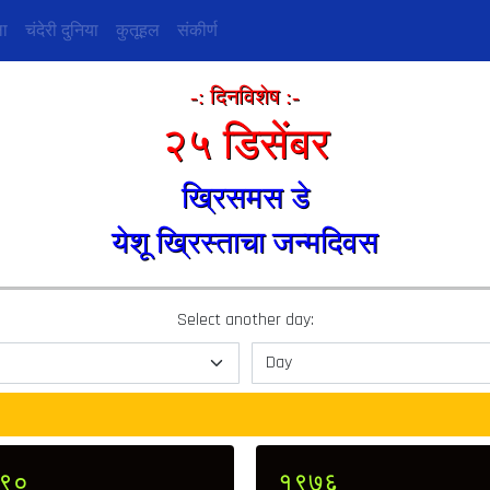
ा
चंदेरी दुनिया
कुतूहल
संकीर्ण
-: दिनविशेष :-
२५ डिसेंबर
ख्रिसमस डे
येशू ख्रिस्ताचा जन्मदिवस
Select another day:
९०
१९७६