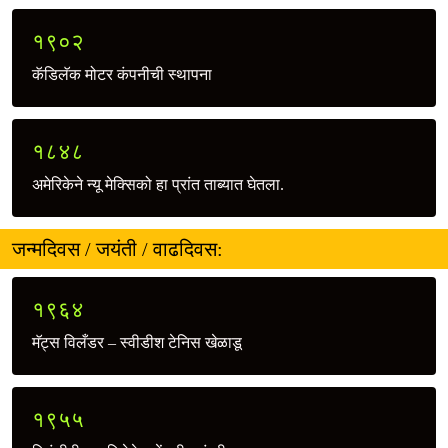
१९०२
कॅडिलॅक मोटर कंपनीची स्थापना
१८४८
अमेरिकेने न्यू मेक्सिको हा प्रांत ताब्यात घेतला.
जन्मदिवस / जयंती / वाढदिवस:
१९६४
मॅट्स विलँडर – स्वीडीश टेनिस खेळाडू
१९५५