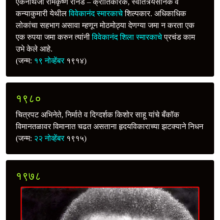
एकनाथजी रामकृष्ण रानडे – क्रांतिकारक, स्वातंत्र्यसैनिक व
कन्याकुमारी येथील
विवेकानंद स्मारकाचे
शिल्पकार. अधिकाधिक
लोकांचा सहभाग असावा म्हणून मोठमोठ्या देणग्या जमा न करता एक
एक रुपया जमा करुन त्यांनी
विवेकानंद शिला स्मारकाचे
प्रचंड काम
उभे केले आहे.
(जन्म:
१९ नोव्हेंबर
१९१४)
१९८०
चित्रपट अभिनेते, निर्माते व दिग्दर्शक किशोर साहू यांचे बँकॉक
विमानतळावर विमानात चढत असताना हृदयविकाराच्या झटक्याने निधन
(जन्म:
२२ नोव्हेंबर
१९१५)
१९७८