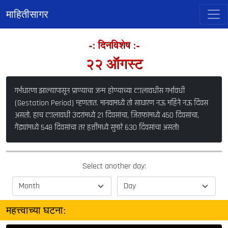
माहितीसागर
-: दिनविशेष :-
२२ ऑगस्ट
गर्भधारणा झाल्यापासून प्राण्याचा जन्म होण्याच्या कालावधीस गर्भावधी
(Gestation Period) म्हणतात. मानवामध्ये तो साधारण नऊ महिने नऊ दिवस
असतो. हाच कालावधी उंदरांमध्ये २१ दिवसांचा, जिराफांमध्ये ४५० दिवसांचा,
गेंड्यांमध्ये ५४८ दिवसांचा तर हत्तींमध्ये सुमारे ६३० दिवसांचा असतो!
Select another day:
महत्त्वाच्या घटना: