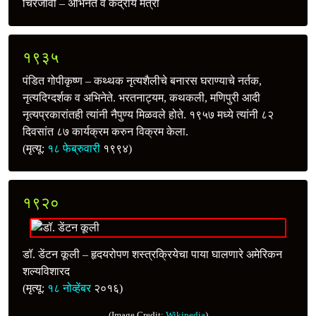
चिरंजीवी – अभिनेते व केंद्रीय मंत्री
१९३५
पंडित गोपीकृष्ण – कथ्थक नृत्यशैलीचे बनारस घराण्याचे नर्तक,
नृत्यदिग्दर्शक व अभिनेते. भरतनाट्यम, कथकली, मणिपुरी आदी
नृत्यप्रकारांतही त्यांनी नैपुण्य मिळवले होते. १९५७ मध्ये त्यांनी ८२
दिवसांत ८७ कार्यक्रम करुन विक्रम केला.
(मृत्यू:
१८ फेब्रुवारी
१९९४)
१९२०
डॉ. डेंटन कूली – हृदयरोपण शस्त्रक्रियेचा पाया घालणारे अमेरिकन
शल्यविशारद
(मृत्यू:
१८ नोव्हेंबर
२०१६)
(Image Credit:
Wikipedia
)