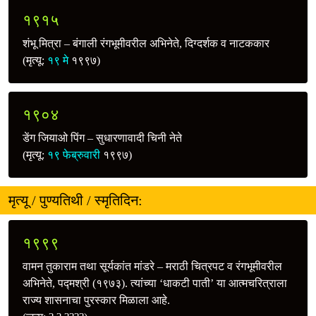
१९१५
शंभू मित्रा – बंगाली रंगभूमीवरील अभिनेते, दिग्दर्शक व नाटककार
(मृत्यू:
१९ मे
१९९७)
१९०४
डेंग जियाओ पिंग – सुधारणावादी चिनी नेते
(मृत्यू:
१९ फेब्रुवारी
१९९७)
मृत्यू / पुण्यतिथी / स्मृतिदिन:
१९९९
वामन तुकाराम तथा सूर्यकांत मांडरे – मराठी चित्रपट व रंगभूमीवरील
अभिनेते, पद्मश्री (१९७३). त्यांच्या ‘धाकटी पाती’ या आत्मचरित्राला
राज्य शासनाचा पुरस्कार मिळाला आहे.