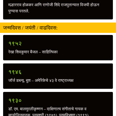
मल्हारराव होळकर आणि राणोजी शिंदे राजपुतान्यात विजयी होऊन
पुण्यास परतले.
जन्मदिवस / जयंती / वाढदिवस:
१९५२
रेखा शिवकुमार बैजल – साहित्यिका
१९४६
जॉर्ज डब्ल्यू. बुश – अमेरिकेचे ४३ वे राष्ट्राध्यक्ष
१९३०
डॉ. एम. बालमुरलीकृष्णन – दाक्षिणात्य संगीताचे गायक व
व्हायोलिनवादक, पद्मश्री (१९७१), पद्मविभूषण (१९९१)