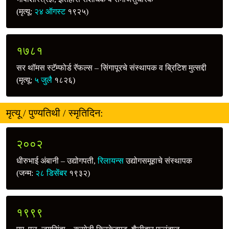
(मृत्यू:
२४ ऑगस्ट
१९२५)
१७८१
सर थॉमस स्टॅम्फोर्ड रॅफल्स – सिंगापूरचे संस्थापक व ब्रिटिश मुत्सद्दी
(मृत्यू:
५ जुलै
१८२६)
मृत्यू / पुण्यतिथी / स्मृतिदिन:
२००२
धीरुभाई अंबानी – उद्योगपती,
रिलायन्स
उद्योगसमूहाचे संस्थापक
(जन्म:
२८ डिसेंबर
१९३२)
१९९९