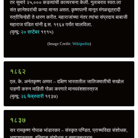
तर सुमारे २५,००० कडव्यांची काव्यरचना केली. गुलाबराव स्‍वतःला
संत ज्ञानेश्वरांची कन्या मानत असत. कृष्णपत्‍नी मानून मंगळसूत्रादी
स्त्रीचिन्हेही ते धारण करीत. महाराजांच्या नंतर त्यांचा संप्रदाय बाबाजी
महाराज पंडित यांनी इ.स. १९६४ पर्यंत चालविला.
(मृत्यू:
२० सप्टेंबर
१९१५)
(Image Credit:
Wikipedia
)
१८६२
एल. के. अनंतकृष्ण अय्यर – दक्षिण भारतातील जातिजमातींची सखोल
पाहणी करुन माहिती गोळा करणारे मानववंशशास्त्रज
(मृत्यू:
२६ फेब्रुवारी
१९३७)
१८३७
सर रामकृष्ण गोपाळ भांडारकर – संस्कृत पण्डित, प्राच्यविद्या संशोधक,
भाषाशास्त्रज्ञ, इतिहास संशोधक व समाजसुधारक