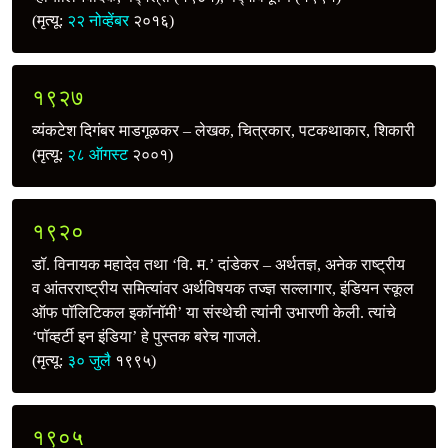
(मृत्यू:
२२ नोव्हेंबर
२०१६)
१९२७
व्यंकटेश दिगंबर माडगूळकर – लेखक, चित्रकार, पटकथाकार, शिकारी
(मृत्यू:
२८ ऑगस्ट
२००१)
१९२०
डॉ. विनायक महादेव तथा ‘वि. म.’ दांडेकर – अर्थतज्ञ, अनेक राष्ट्रीय
व आंतरराष्ट्रीय समित्यांवर अर्थविषयक तज्ज्ञ सल्लागार, इंडियन स्कूल
ऑफ पॉलिटिकल इकॉनॉमी’ या संस्थेची त्यांनी उभारणी केली. त्यांचे
‘पॉव्हर्टी इन इंडिया’ हे पुस्तक बरेच गाजले.
(मृत्यू:
३० जुलै
१९९५)
१९०५