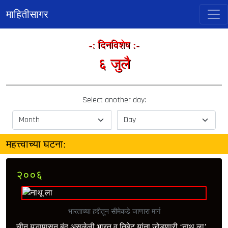
माहितीसागर
-: दिनविशेष :-
६ जुलै
Select another day:
महत्त्वाच्या घटना:
२००६
भारताच्या हद्दीतून सीमेकडे जाणारा मार्ग
चीन युद्धापासून बंद असलेली भारत व तिबेट यांना जोडणारी ‘नाथू ला’