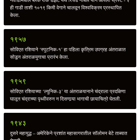
नेवाडामधील ब्लॅक रॉक डेझर्ट येथे रिचर्ड नोबल याने आपली थ्रस्ट - २
ही गाडी ताशी १०१९ किमी वेगाने चालवून विश्वविक्रम प्रस्थापित
केला.
१९५७
सोविएत रशियाने ‘स्पुटनिक-१’ हा पहिला कृत्रिम उपग्रह अंतराळात
सोडून अंतराळयुगाचा प्रारंभ केला.
१९५९
सोविएत रशियाच्या ‘ल्युनिक-३’ या अंतराळयानाने चंद्राला प्रदक्षिणा
घालून चंद्राच्या पृथ्वीवरुन न दिसणार्‍या भागाची छायाचित्रे घेतली.
१९४३
दुसरे महायुद्ध – अमेरिकेने प्रशांत महासागरातील सॉलोमन बेटे ताब्यात