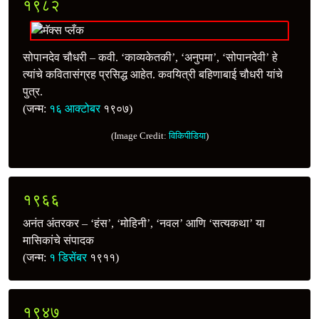
१९८२
सोपानदेव चौधरी – कवी. ‘काव्यकेतकी’, ‘अनुपमा’, ‘सोपानदेवी’ हे
त्यांचे कवितासंग्रह प्रसिद्ध आहेत. कवयित्री बहिणाबाई चौधरी यांचे
पुत्र.
(जन्म:
१६ आक्टोबर
१९०७)
(Image Credit:
विकिपीडिया
)
१९६६
अनंत अंतरकर – ‘हंस’, ‘मोहिनी’, ‘नवल’ आणि ‘सत्यकथा’ या
मासिकांचे संपादक
(जन्म:
१ डिसेंबर
१९११)
१९४७