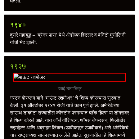
घेतली.
१९४०
दुसरे महायुद्ध – ‘ब्रेनर पास’ येथे अ‍ॅडॉल्फ हिटलर व बेनिटो मुसोलिनी
यांची भेट झाली.
१९२७
हवाई छायाचित्र
गस्टन बोरग्लम याने ‘माऊंट रशमोअर’ चे शिल्प कोरण्यास सुरुवात
केली. ३१ ऑक्टोबर १९४१ रोजी याचे काम पूर्ण झाले. अमेरिकेच्या
साऊथ डाकोटा राज्यातील कीस्टोन परगण्यात ब्लॅक हिल्स या डोंगरावर
हे शिल्प कोरले आहे. यात जॉर्ज वॉशिंग्टन, थॉमस जेफरसन, थिओडोर
रुझव्हेल्ट आणि अब्राहम लिंकन (डावीकडून उजवीकडे) असे अमेरिकेचे
चार राष्ट्राध्यक्ष साकारण्यात आलेले आहेत. सुरुवातीला हे शिल्पामध्ये