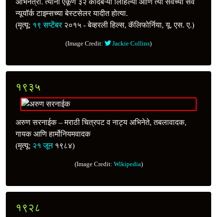
अभिनेत्री. त्यांनी एकूण ३२ कादंबऱ्या लिहिल्या आणि त्या सर्वच्या सर्व
न्यूयॉर्क टाइम्सच्या बेस्टसेलर यादीत होत्या.
(मृत्यू:
१९ सप्टेंबर
२०१५ - बेव्हरली हिल्स, कॅलिफोर्निया, यू. एस. ए.)
(Image Credit:
Jackie Collins
)
१९३५
अरुण सरनाईक – मराठी चित्रपट व नाट्य अभिनेते, तबलावादक,
गायक आणि हार्मोनियमवादक
(मृत्यू:
२१ जून
१९८४)
(Image Credit:
Wikipedia
)
१९२८