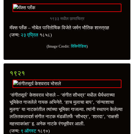
१९३३ मधील छायाचित्र
मॅक्स प्लँक – नोबेल पारितोषिक विजेते जर्मन भौतिक शास्त्रज्ञ
(जन्म:
२३ एप्रिल
१८५८)
(Image Credit:
विकिपीडिया
)
१९२१
‘संगीतसूर्य’ केशवराव भोसले – ‘संगीत सौभद्र’ मधील धैर्यधराच्या
भूमिकेत गाजलेले गायक अभिनेते. ‘हाच मुलाचा बाप’, ‘संन्याशाचा
मुलगा’ या नाटकांतील त्यांच्या भूमिका गाजल्या. त्यांनी स्थापन केलेल्या
ललितकलादर्श संगीत नाटक मंडळींतर्फे ‘सौभद्र’, ‘शारदा’, ‘राक्षसी
महत्त्वाकांक्षा’ इ. अनेक नाटके रंगभूमीवर आली.
(जन्म:
९ ऑगस्ट
१८९०)