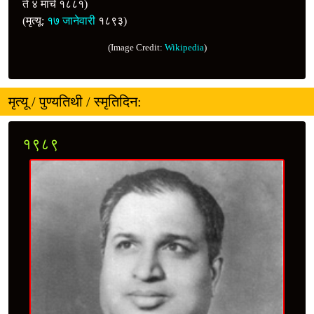
ते ४ मार्च १८८१)
(मृत्यू:
१७ जानेवारी
१८९३)
(Image Credit:
Wikipedia
)
मृत्यू / पुण्यतिथी / स्मृतिदिन:
१९८९