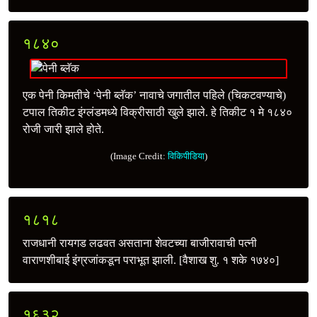
१८४०
एक पेनी किमतीचे ‘पेनी ब्लॅक’ नावाचे जगातील पहिले (चिकटवण्याचे)
टपाल तिकीट इंग्लंडमध्ये विक्रीसाठी खुले झाले. हे तिकीट १ मे १८४०
रोजी जारी झाले होते.
(Image Credit:
विकिपीडिया
)
१८१८
राजधानी रायगड लढवत असताना शेवटच्या बाजीरावाची पत्‍नी
वाराणशीबाई इंग्रजांकडून पराभूत झाली. [वैशाख शु. १ शके १७४०]
१६३२