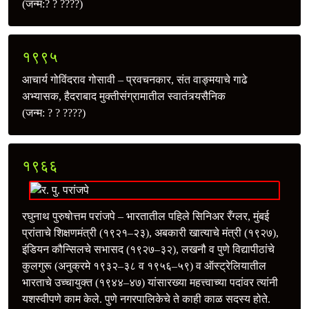
(जन्म:? ? ????)
१९९५
आचार्य गोविंदराव गोसावी – प्रवचनकार, संत वाङ्‍मयाचे गाढे
अभ्यासक, हैदराबाद मुक्तीसंग्रामातील स्वातंत्र्यसैनिक
(जन्म: ? ? ????)
१९६६
रघुनाथ पुरुषोत्तम परांजपे – भारतातील पहिले सिनिअर रँग्लर, मुंबई
प्रांताचे शिक्षणमंत्री (१९२१–२३), अबकारी खात्याचे मंत्री (१९२७),
इंडियन कौन्सिलचे सभासद (१९२७–३२), लखनौ व पुणे विद्यापीठांचे
कुलगुरू (अनुक्रमे १९३२–३८ व १९५६–५९) व ऑस्ट्रेलियातील
भारताचे उच्‍चायुक्त (१९४४–४७) यांसारख्या महत्त्वाच्या पदांवर त्यांनी
यशस्वीपणे काम केले. पुणे नगरपालिकेचे ते काही काळ सदस्य होते.