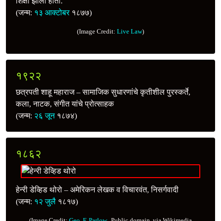
शिक्षा झाली होती.
(जन्म:
१३ आक्टोबर
१८७७)
(Image Credit:
Live Law
)
१९२२
छत्रपती शाहू महाराज – सामाजिक सुधारणांचे कृतीशील पुरस्कर्ते,
कला, नाटक, संगीत यांचे प्रोत्साहक
(जन्म:
२६ जून
१८७४)
१८६२
हेन्‍री डेव्हिड थोरो – अमेरिकन लेखक व विचारवंत, निसर्गवादी
(जन्म:
१२ जुलै
१८१७)
(Image Credit:
Geo. F. Parlow.
, Public domain, via Wikimedia