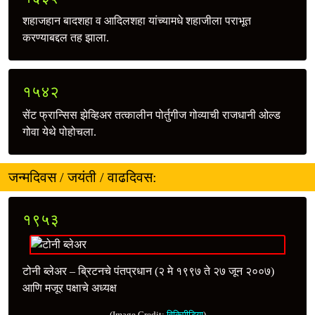
शहाजहान बादशहा व आदिलशहा यांच्यामधे शहाजीला पराभूत
करण्याबद्दल तह झाला.
१५४२
सेंट फ्रान्सिस झेव्हिअर तत्कालीन पोर्तुगीज गोव्याची राजधानी ओल्ड
गोवा येथे पोहोचला.
जन्मदिवस / जयंती / वाढदिवस:
१९५३
टोनी ब्लेअर – ब्रिटनचे पंतप्रधान (२ मे १९९७ ते २७ जून २००७)
आणि मजूर पक्षाचे अध्यक्ष
(Image Credit:
विकिपीडिया
)