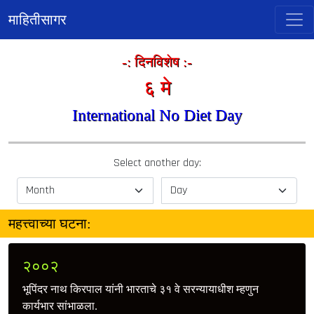
माहितीसागर
-: दिनविशेष :-
६ मे
International No Diet Day
Select another day:
महत्त्वाच्या घटना:
२००२
भूपिंदर नाथ किरपाल यांनी भारताचे ३१ वे सरन्यायाधीश म्हणुन
कार्यभार सांभाळला.