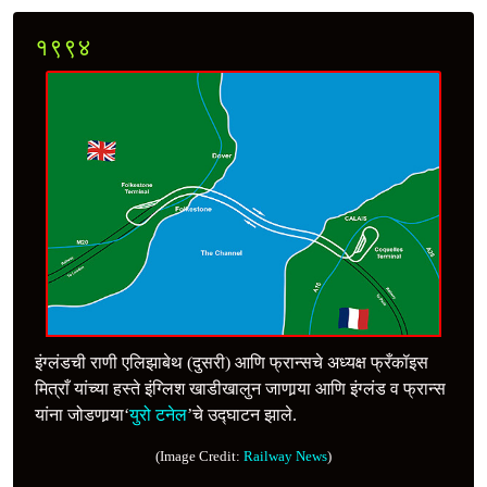
१९९४
इंग्लंडची राणी एलिझाबेथ (दुसरी) आणि फ्रान्सचे अध्यक्ष फ्रँकॉइस
मित्राँ यांच्या हस्ते इंग्लिश खाडीखालुन जाणार्‍या आणि इंग्लंड व फ्रान्स
यांना जोडणार्‍या‘
युरो टनेल
’चे उद्‍घाटन झाले.
(Image Credit:
Railway News
)