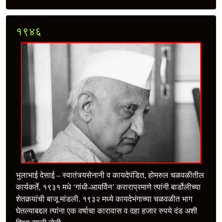
१९४६
भुलाभाई देसाई – स्वातंत्र्यसेनानी व कायदेपंडित, होमरुल चळवळीतील
कार्यकर्ते, १९३१ मधे ‘गांधी-आयर्विन’ कराराप्रमाणे त्यांनी बार्डोलीच्या
शेतकर्‍यांची बाजू मांडली. १९३२ मध्ये कायदेभंगाच्या चळवळीत भाग
घेतल्याबद्दल त्यांना एक वर्षाचा कारावास व दहा हजार रुपये दंड अशी