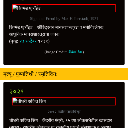
Sigmund Freud by Max Halberstadt, 1921
सिग्मंड फ्रॉईड – ऑस्ट्रियन मानसशास्त्रज्ञ व मनोविश्लेषक,
आधुनिक मानसशास्त्राचा जनक
(मृत्यू:
२३ सप्टेंबर
१९३९)
(Image Credit:
विकिपीडिया
)
मृत्यू / पुण्यतिथी / स्मृतिदिन:
२०२१
२०१२ मधील छायाचित्र
चौधरी अजित सिंग – केंद्रीय मंत्री, १५ व्या लोकसभेतील खासदार
(मथुरा), राष्ट्रीय लोकदल या राजकीय पक्षाचे संस्थापक व अध्यक्ष,