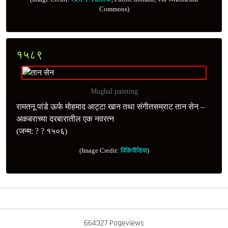
Commons)
१५८९
Mughal painting
रामतनू पांडे ऊर्फ मोहमाद आट्टा खान तथा संगीतसम्राट तान सेन –
अकबराच्या दरबारातील एक नवरत्‍न
(जन्म: ? ? १५०६)
(Image Credit:
विकिपीडिया
)
664327 Pageviews