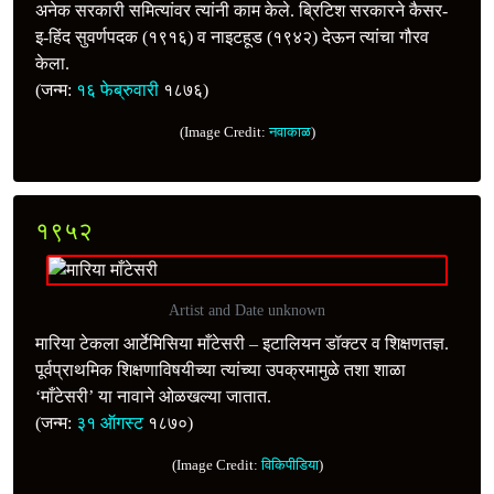
अनेक सरकारी समित्यांवर त्यांनी काम केले. ब्रिटिश सरकारने कैसर-
इ-हिंद सुवर्णपदक (१९१६) व नाइटहूड (१९४२) देऊन त्यांचा गौरव
केला.
(जन्म:
१६ फेब्रुवारी
१८७६)
(Image Credit:
नवाकाळ
)
१९५२
Artist and Date unknown
मारिया टेकला आर्टेमिसिया माँटेसरी – इटालियन डॉक्टर व शिक्षणतज्ञ.
पूर्वप्राथमिक शिक्षणाविषयीच्या त्यांच्या उपक्रमामुळे तशा शाळा
‘माँटेसरी’ या नावाने ओळखल्या जातात.
(जन्म:
३१ ऑगस्ट
१८७०)
(Image Credit:
विकिपीडिया
)