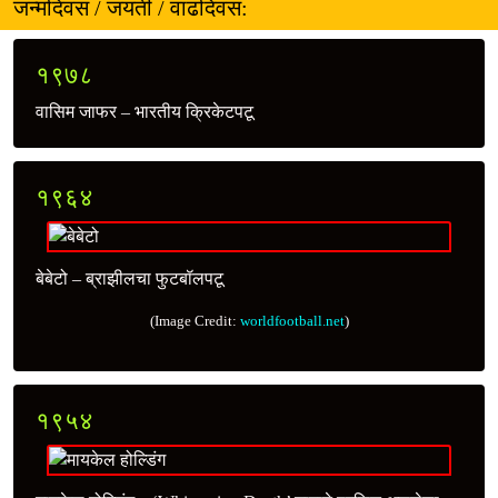
जन्मदिवस / जयंती / वाढदिवस:
१९७८
वासिम जाफर – भारतीय क्रिकेटपटू
१९६४
बेबेटो – ब्राझीलचा फुटबॉलपटू
(Image Credit:
worldfootball.net
)
१९५४