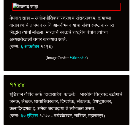
मेघनाद साहा – खगोलभौतिकशास्त्रज्ञ व संसदसदस्य. तार्‍यांच्या
वातावरणाचे तापमान आणि आयनीभवन यांचा संबंध स्पष्ट करणारा
सिद्धांत त्यांनी मांडला. भारताचे स्वत:चे राष्ट्रीय पंचांग त्यांच्या
अध्यक्षतेखाली तयार करण्यात आले.
(जन्म:
६ आक्टोबर
१८९३)
(Image Credit:
Wikipedia
)
१९४४
धुंडिराज गोविंद ऊर्फ ‘दादासाहेब’ फाळके – भारतीय चित्रपट उद्योगाचे
जनक, लेखक, छायाचित्रकार, दिग्दर्शक, संकलक, वेशभूषाकार,
कलादिग्दर्शक इ. अनेक जबाबदार्‍या ते सांभाळत असत.
(जन्म:
३० एप्रिल
१८७० - त्र्यंबकेश्वर, नाशिक, महाराष्ट्र)