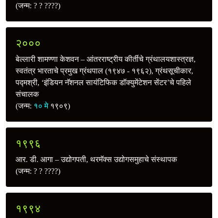
(जन्म: ? ? ????)
२०००
बेल्लारी शामण्णा केशवन – आंतरराष्ट्रीय कीर्तीचे ग्रंथालयशास्त्रज्ञ,
स्वतंत्र भारताचे प्रमुख ग्रंथपाल (१९४७ - १९६२), ग्रंथसूचीकार,
पद्मश्री, ‘इंडियन नॅशनल सायंटिफिक डॉक्युमेंटेशन सेंटर’चे पहिले
संचालक
(जन्म:
१० मे
१९०९)
१९९६
आर. डी. आगा – उद्योगपती, थरमॅक्स उद्योगसमुहाचे संस्थापक
(जन्म: ? ? ????)
१९९४