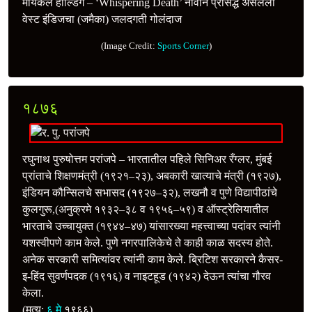
मायकेल होल्डिंग – ‘Whispering Death’ नावाने प्रसिद्ध असलेला
वेस्ट इंडिजचा (जमैका) जलदगती गोलंदाज
(Image Credit:
Sports Corner
)
१८७६
रघुनाथ पुरुषोत्तम परांजपे – भारतातील पहिले सिनिअर रँग्लर, मुंबई
प्रांताचे शिक्षणमंत्री (१९२१–२३), अबकारी खात्याचे मंत्री (१९२७),
इंडियन कौन्सिलचे सभासद (१९२७–३२), लखनौ व पुणे विद्यापीठांचे
कुलगुरू,(अनुक्रमे १९३२–३८ व १९५६–५९) व ऑस्ट्रेलियातील
भारताचे उच्‍चायुक्त (१९४४–४७) यांसारख्या महत्त्वाच्या पदांवर त्यांनी
यशस्वीपणे काम केले. पुणे नगरपालिकेचे ते काही काळ सदस्य होते.
अनेक सरकारी समित्यांवर त्यांनी काम केले. ब्रिटिश सरकारने कैसर-
इ-हिंद सुवर्णपदक (१९१६) व नाइटहूड (१९४२) देऊन त्यांचा गौरव
केला.
(मृत्यू:
६ मे
१९६६)