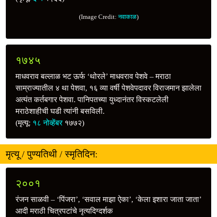
(Image Credit:
नवाकाळ
)
१७४५
माधवराव बल्लाळ भट ऊर्फ ‘थोरले’ माधवराव पेशवे – मराठा
साम्राज्यातील ४ था पेशवा, १६ व्या वर्षी पेशवेपदावर विराजमान झालेला
अत्यंत कर्तबगार पेशवा. पानिपतच्या युध्दानंतर विस्कटलेली
मराठेशाहीची घडी त्यांनी बसविली.
(मृत्यू:
१८ नोव्हेंबर
१७७२)
मृत्यू / पुण्यतिथी / स्मृतिदिन:
२००१
रंजन साळवी – ‘पिंजरा’, ‘सवाल माझा ऐका’, ‘केला इशारा जाता जाता’
आदी मराठी चित्रपटांचे नृत्यदिग्दर्शक