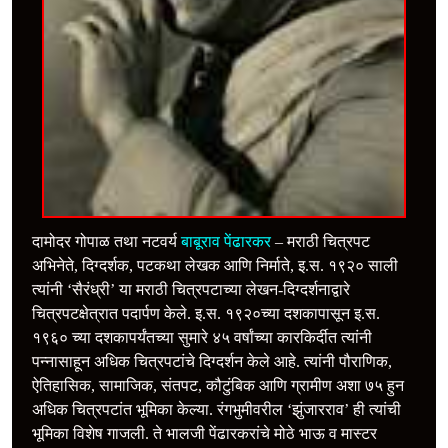
दामोदर गोपाळ तथा नटवर्य
बाबूराव पेंढारकर
– मराठी चित्रपट
अभिनेते, दिग्दर्शक, पटकथा लेखक आणि निर्माते, इ.स. १९२० साली
त्यांनी ‘सैरंध्री’ या मराठी चित्रपटाच्या लेखन-दिग्दर्शनाद्वारे
चित्रपटक्षेत्रात पदार्पण केले. इ.स. १९२०च्या दशकापासून इ.स.
१९६० च्या दशकापर्यंतच्या सुमारे ४५ वर्षांच्या कारकिर्दीत त्यांनी
पन्नासाहून अधिक चित्रपटांचे दिग्दर्शन केले आहे. त्यांनी पौराणिक,
ऐतिहासिक, सामाजिक, संतपट, कौटुंबिक आणि ग्रामीण अशा ७५ हुन
अधिक चित्रपटांत भूमिका केल्या. रंगभुमीवरील ‘झुंजारराव’ ही त्यांची
भूमिका विशेष गाजली. ते भालजी पेंढारकरांचे मोठे भाऊ व मास्टर