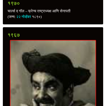
१९७०
चार्ल्स द गॉल – फ्रेन्च राष्ट्राध्यक्ष आणि सेनापती
(जन्म:
२२ नोव्हेंबर
१८९०)
१९६७