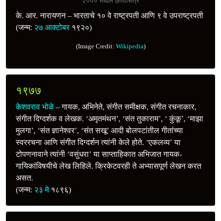
२००० मधील छायाचित्र
के. आर. नारायणन – भारताचे १० वे राष्ट्रपती आणि ९ वे उपराष्ट्रपती
(जन्म:
२७ आक्टोबर
१९२०)
(Image Credit:
Wikipedia
)
१९७७
केशवराव भोळे
– गायक, अभिनेते, संगीत समीक्षक, संगीत रचनाकार,
संगीत दिग्दर्शक व लेखक. ‘अमृतमंथन’, ‘संत तुकाराम’, ‘ कुंकू’, ‘माझा
मुलगा’, ‘संत ज्ञानेश्वर’, ‘संत सखू’ आदी बोलपटांतील गीतांच्या
स्वररचना आणि संगीत दिग्दर्शन त्यांनी केले होते. ‘एकलव्य’ या
टोपणनावाने त्यांनी ‘वसुंधरा’ या साप्ताहिकात अभिजात गायक-
गायिकांविषयीचे लेख लिहिले. क्रिकेटवरही ते अभ्यासपूर्ण लेखन करत
असत.
(जन्म:
२३ मे
१८९६)