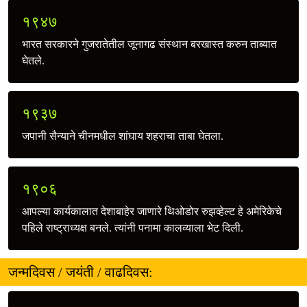
१९४७
भारत सरकारने गुजरातेतील जूनागढ संस्थान बरखास्त करुन ताब्यात
घेतले.
१९३७
जपानी सैन्याने चीनमधील शांघाय शहराचा ताबा घेतला.
१९०६
आपल्या कार्यकालात देशाबाहेर जाणारे थिओडोर रुझव्हेल्ट हे अमेरिकेचे
पहिले राष्ट्राध्यक्ष बनले. त्यांनी पनामा कालव्याला भेट दिली.
जन्मदिवस / जयंती / वाढदिवस: