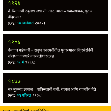
१९२४
पं. चिंतामणी रघुनाथ तथा सी. आर. व्यास – ख्यालगायक, गुरु व
बंदिशकार
(मृत्यू:
१० जानेवारी
२००२)
१९०४
पंचानन माहेश्वरी – सपुष्प वनस्पतींतील पुनरुत्पादन क्रियेसंबंधी
संशोधन करणारे वनस्पतीशास्त्रज्ञ
(मृत्यू:
१८ मे
१९६६)
१८७७
सर मुहम्मद इक्‍बाल – पाकिस्तानी कवी, तत्त्वज्ञ आणि राजकीय नेते
(मृत्यू:
२१ एप्रिल
१९३८)