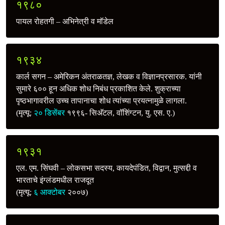
१९८०
पायल रोहतगी – अभिनेत्री व मॉडेल
१९३४
कार्ल सगन – अमेरिकन अंतराळतज्ञ, लेखक व विज्ञानप्रसारक. यांनी
सुमारे ६०० हून अधिक शोध निबंध प्रकाशित केले. शुक्राच्या
पृष्ठभागावरील उच्‍च तापानाचा शोध त्यांच्या प्रयत्‍नामुळे लागला.
(मृत्यू:
२० डिसेंबर
१९९६- सिअ‍ॅटल, वॉशिंग्टन, यु. एस. ए.)
१९३१
एल. एम. सिंघवी – लोकसभा सदस्य, कायदेपंडित, विद्वान, मुत्सद्दी व
भारताचे इंग्लंडमधील राजदूत
(मृत्यू:
६ आक्टोबर
२००७)