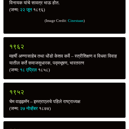
विनायक यांचे सावत्र भाऊ होत.
(जन्म:
२२ जून
१८९६)
(Image Credit:
Cinestaan
)
१९६२
महर्षी अण्णासाहेब तथा धोंडो केशव कर्वे – स्त्रीशिक्षण व विधवा विवाह
यातील कर्ते समाजसुधारक, पद्मभूषण, भारतरत्‍न
(जन्म:
१८ एप्रिल
१८५८)
१९५२
चेम वाइझमॅन – इस्त्राएलचे पहिले राष्ट्राध्यक्ष
(जन्म:
२७ नोव्हेंबर
१८७४)