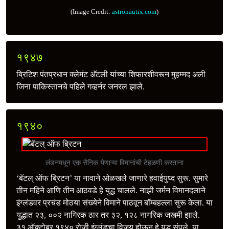
(Image Credit:
astronautix.com
)
१९४७
ब्रिटिश पंतप्रधान क्लेमंट अ‍ॅटली यांच्या शिफारशीवरून मुहम्मद अली
जिना पाकिस्तानचे पहिले गव्हर्नर जनरल झाले.
१९४०
लंडनमधून एक सैनिक येणाऱ्या विमानांची टेहळणी करताना
‘बॅटल् ऑफ ब्रिटन’ या नावाने ओळखले जाणारे हवाईयुध्द सुरू. सुमारे
तीन महिने आणि तीन आठवडे हे युद्ध चालले. नाझी जर्मन विमानदलाने
इंग्लंडवर प्रचंड मोठया संख्येने विमाने पाठवून बॉम्बहल्ला सुरू केला. या
युद्धात २३, ००२ नागिरक ठार तर ३२, १२८ नागरिक जखमी झाले.
३१ ऑक्टोबर १९४० रोजी इंग्लंडचा विजय होऊन हे युद्ध संपले. या