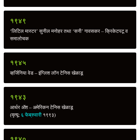
१९४९
‘लिटिल मास्टर’ सुनील मनोहर तथा ‘सनी’ गावसकर – क्रिकेटपटू व
समालोचक
१९४५
व्हर्जिनिया वेड – इंग्लिश लॉन टेनिस खेळाडू
१९४३
आर्थर अ‍ॅश – अमेरिकन टेनिस खेळाडू
(मृत्यू:
६ फेब्रुवारी
१९९३)
१९४०