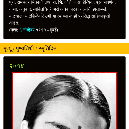
प्रा. रामचंद्र भिकाजी तथा रा. भि. जोशी – साहित्यिक, प्रवासवर्णन,
कथा, अनुवाद, व्यक्तिचित्रे असे अनेक प्रकार त्यांनी हाताळले.
वाटचाल, घाटशिळेवरि उभी या त्यांच्या काही प्रसिद्ध साहित्यकृती
आहेत.
(मृत्यू:
६ नोव्हेंबर
१९९१ - मुंबई)
मृत्यू / पुण्यतिथी / स्मृतिदिन:
२०१४