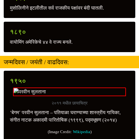
मुसोलिनीने इटलीतील सर्व राजकीय पक्षांवर बंदी घातली.
१८९०
वायोमिंग अमेरिकेचे ४४ वे राज्य बनले.
जन्मदिवस / जयंती / वाढदिवस:
१९५०
२०११ मधील छायाचित्र
‘बेगम’ परवीन सुलताना – पतियाळा घराण्याच्या शास्त्रीय गायिका,
संगीत नाटक अकादमी पारितोषिक (१९९९), पद्मभूषण (२०१४)
(Image Credit:
Wikipedia
)