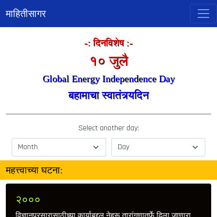
माहितीसागर
-: दिनविशेष :-
१० जुलै
Global Energy Independence Day
बहामाचा स्वातंत्र्यदिन
Select another day:
महत्त्वाच्या घटना:
२०००
विज्ञानप्रसारासाठीच्या कार्याबद्दल नेहरू तारांगणातर्फे दिला जाणारा