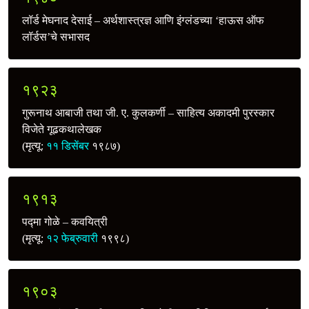
लॉर्ड मेघनाद देसाई – अर्थशास्त्रज्ञ आणि इंग्लंडच्या ‘हाऊस ऑफ
लॉर्डस’चे सभासद
१९२३
गुरूनाथ आबाजी तथा जी. ए. कुलकर्णी – साहित्य अकादमी पुरस्कार
विजेते गूढकथालेखक
(मृत्यू:
११ डिसेंबर
१९८७)
१९१३
पद्मा गोळे – कवयित्री
(मृत्यू:
१२ फेब्रुवारी
१९९८)
१९०३