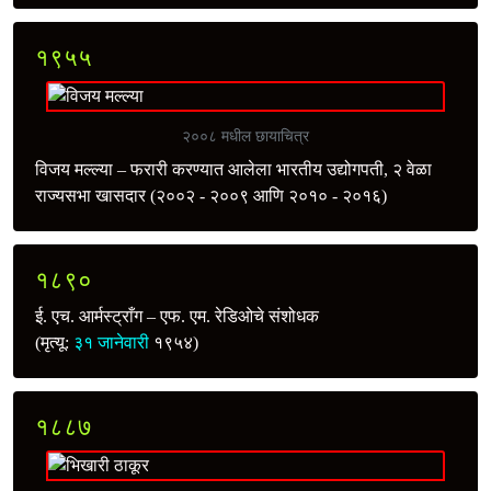
१९५५
२००८ मधील छायाचित्र
विजय मल्ल्या – फरारी करण्यात आलेला भारतीय उद्योगपती, २ वेळा
राज्यसभा खासदार (२००२ - २००९ आणि २०१० - २०१६)
१८९०
ई. एच. आर्मस्ट्राँग – एफ. एम. रेडिओचे संशोधक
(मृत्यू:
३१ जानेवारी
१९५४)
१८८७