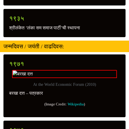
१९३५
श्रीलंकेत ‘लंका सम समाज पार्टी’ची स्थापना
जन्मदिवस / जयंती / वाढदिवस:
१९७१
At the World Economic Forum (2010)
बरखा दत्त – पत्रकार
(Image Credit:
Wikipedia
)