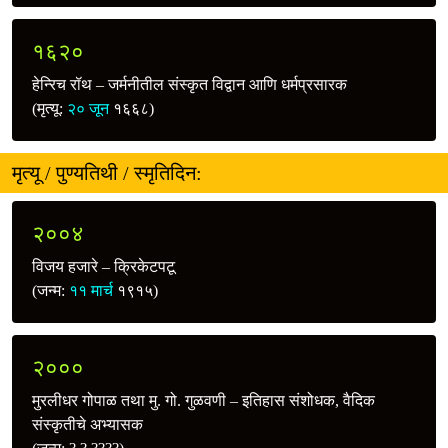
१६२०
हेन्‍रिच रॉथ – जर्मनीतील संस्कृत विद्वान आणि धर्मप्रसारक
(मृत्यू:
२० जून
१६६८)
मृत्यू / पुण्यतिथी / स्मृतिदिन:
२००४
विजय हजारे – क्रिकेटपटू
(जन्म:
११ मार्च
१९१५)
२०००
मुरलीधर गोपाळ तथा मु. गो. गुळवणी – इतिहास संशोधक, वैदिक
संस्कृतीचे अभ्यासक