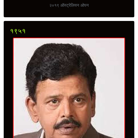
२०१९ ऑस्ट्रेलियन ओपन
१९५१