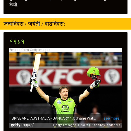
केली.
जन्मदिवस / जयंती / वाढदिवस:
१९८१
Embed from Getty Images