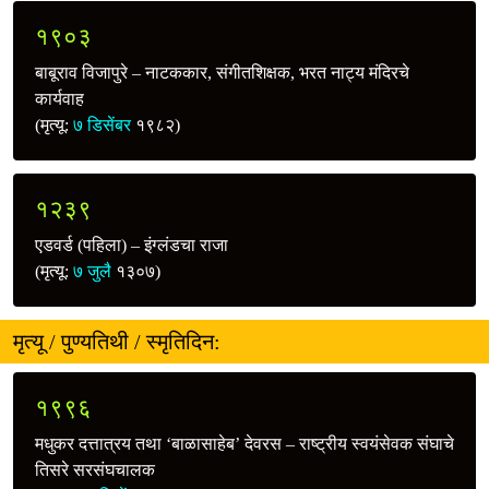
१९०३
बाबूराव विजापुरे – नाटककार, संगीतशिक्षक, भरत नाट्य मंदिरचे
कार्यवाह
(मृत्यू:
७ डिसेंबर
१९८२)
१२३९
एडवर्ड (पहिला) – इंग्लंडचा राजा
(मृत्यू:
७ जुलै
१३०७)
मृत्यू / पुण्यतिथी / स्मृतिदिन:
१९९६
मधुकर दत्तात्रय तथा ‘बाळासाहेब’ देवरस – राष्ट्रीय स्वयंसेवक संघाचे
तिसरे सरसंघचालक