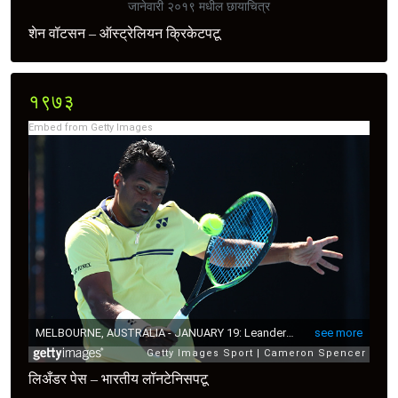
जानेवारी २०१९ मधील छायाचित्र
शेन वॉटसन – ऑस्ट्रेलियन क्रिकेटपटू
१९७३
Embed from Getty Images
लिअँडर पेस – भारतीय लॉनटेनिसपटू