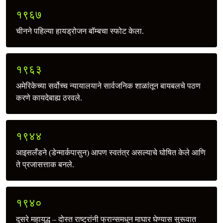
१९६७
चीनने पहिल्या हायड्रोजन बॉम्बचा स्फोट केला.
१९६३
अमेरिकेच्या सर्वोच्‍च न्यायालयाने सार्वजनिक शाळांतून बायबलचे पठण
करणे कायदेबाह्य ठरवले.
१९४४
आइसलँडने (डेन्मार्कपासुन) आपण स्वतंत्र असल्याचे घोषित केले आणि
ते प्रजासत्ताक बनले.
१९४०
दुसरे महायुद्ध – दोस्त राष्ट्रांनी फ्रान्समधुन माघार घेण्यास सुरूवात