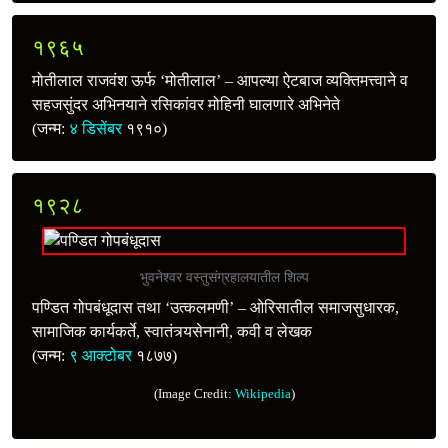
१९६५
मोतीलाल राजवंश ऊर्फ ‘मोतीलाल’ – आपल्या ऐटबाज व्यक्तिमत्त्वाने व
सहजसुंदर अभिनयाने रसिकांवर मोहिनी घालणारे अभिनेते
(जन्म:
४ डिसेंबर
१९१०)
१९२८
भुवनेश्वर वस्तुसंग्रहालयातील शिल्प
पण्डित गोपबंधूदास तथा ‘उत्कलमणी’ – ओरिसातील समाजसुधारक,
सामाजिक कार्यकर्ते, स्वातंत्र्यसेनानी, कवी व लेखक
(जन्म:
९ आक्टोबर
१८७७)
(Image Credit:
Wikipedia
)