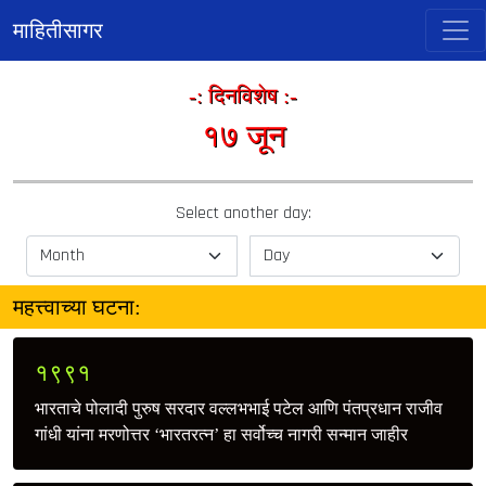
माहितीसागर
-: दिनविशेष :-
१७ जून
Select another day:
महत्त्वाच्या घटना:
१९९१
भारताचे पोलादी पुरुष सरदार वल्लभभाई पटेल आणि पंतप्रधान राजीव
गांधी यांना मरणोत्तर ‘भारतरत्‍न’ हा सर्वोच्‍च नागरी सन्मान जाहीर