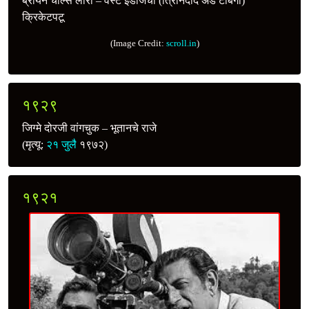
ब्रायन चार्ल्स लारा – वेस्ट इंडीजचा (त्रिनिदाद अँड टोबॅगो)
क्रिकेटपटू
(Image Credit:
scroll.in
)
१९२९
जिग्मे दोरजी वांगचुक – भूतानचे राजे
(मृत्यू:
२१ जुलै
१९७२)
१९२१