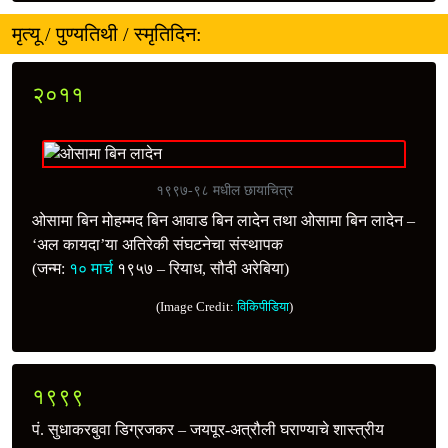
मृत्यू / पुण्यतिथी / स्मृतिदिन:
२०११
१९९७-९८ मधील छायाचित्र
ओसामा बिन मोहम्मद बिन आवाड बिन लादेन तथा ओसामा बिन लादेन –
‘अल कायदा’या अतिरेकी संघटनेचा संस्थापक
(जन्म:
१० मार्च
१९५७ – रियाध, सौदी अरेबिया)
(Image Credit:
विकिपीडिया
)
१९९९
पं. सुधाकरबुवा डिग्रजकर – जयपूर-अत्रौली घराण्याचे शास्त्रीय