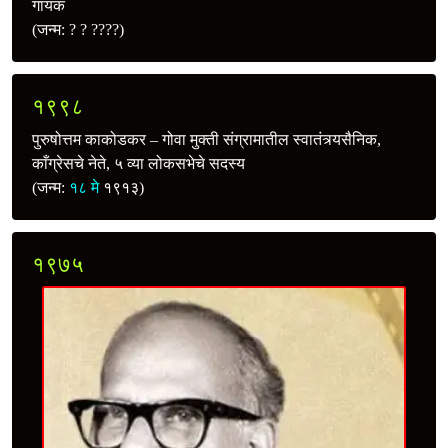
गायक
(जन्म: ? ? ????)
१९९८
पुरुषोत्तम काकोडकर – गोवा मुक्ती संग्रामातील स्वातंत्र्यसैनिक,
काँग्रेसचे नेते, ५ व्या लोकसभेचे सदस्य
(जन्म:
१८ मे
१९१३)
१९७५