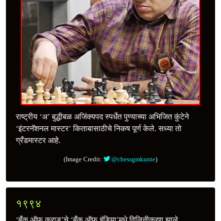
राष्ट्रीय ‘अ’ बुद्धीबळ अजिंक्यपद स्पर्धेत पुण्याच्या अभिजित कुंटेने
‘इंटरनॅशनल मास्टर’ किताबासाठीचे निकष पूर्ण केले. सध्या तो
ग्रँडमास्टर आहे.
(Image Credit:
@chessgmkunte
)
१९९४
‘बँक ऑफ कराड’चे ‘बँक ऑफ इंडिया’मधे विलिनीकरण झाले.