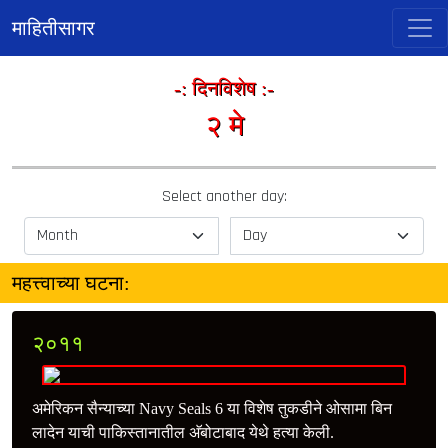
माहितीसागर
-: दिनविशेष :-
२ मे
Select another day:
महत्त्वाच्या घटना:
२०११
अमेरिकन सैन्याच्या Navy Seals 6 या विशेष तुकडीने ओसामा बिन
लादेन याची पाकिस्तानातील अ‍ॅबोटाबाद येथे हत्या केली.