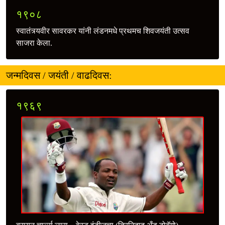
१९०८
स्वातंत्र्यवीर सावरकर यांनी लंडनमधे प्रथमच शिवजयंती उत्सव
साजरा केला.
जन्मदिवस / जयंती / वाढदिवस:
१९६९