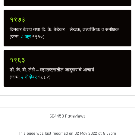
१९७३
दिनकर केशव तथा दि. के. बेडेकर – लेखक, तत्त्वचिंतक व समीक्षक
(जन्म:
८ जून
१९१०)
१९६३
डॉ. के. बी. लेले – महाराष्ट्रातील जादूगारांचे आचार्य
(जन्म:
२ नोव्हेंबर
१८८२)
664459 Pageviews
This page was last modified on 02 May 2022 at 8:53pm