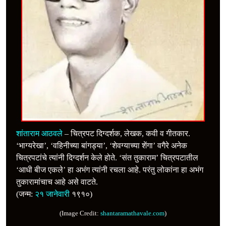
शांताराम आठवले
– चित्रपट दिग्दर्शक, लेखक, कवी व गीतकार.
‘भाग्यरेखा’, ‘वहिनीच्या बांगड्या’, ‘शेवग्याच्या शेंगा’ वगैरे अनेक
चित्रपटांचे त्यांनी दिग्दर्शन केले होते. ‘संत तुकाराम’ चित्रपटातील
‘आधी बीज एकले’ हा अभंग त्यांनी रचला आहे. परंतु लोकांना हा अभंग
तुकारामांचाच आहे असे वाटते.
(जन्म:
२१ जानेवारी
१९१०)
(Image Credit:
shantaramathavale.com
)