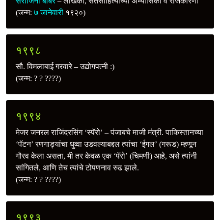
सरोजिनी बाबर
– लेखिका, संतसाहित्याच्या अभ्यासिका व राजकारणी
(जन्म:
७ जानेवारी
१९२०)
१९९८
सौ. विमलाबाई गरवारे – उद्योगपत्‍नी :)
(जन्म: ? ? ????)
१९९४
मेजर जनरल राजिंदरसिंग ‘स्पॅरो’ – पंजाबचे माजी मंत्री. पाकिस्तानच्या
‘पॅटन’ रणगाड्यांचा धुव्वा उडवल्याबद्दल त्यांचा ‘ईगल’ (गरूड) म्हणून
गौरव केला असता, मी तर केवळ एक ‘पॅरो’ (चिमणी) आहे, असे त्यांनी
सांगितले, आणि तेच त्यांचे टोपणनाव रुढ झाले.
(जन्म: ? ? ????)
१९९३