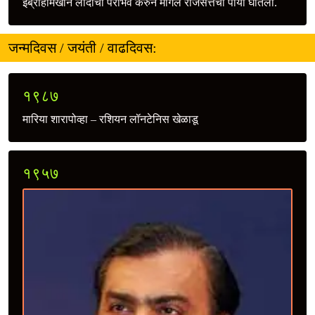
इब्राहीमखान लोदीचा पराभव करुन मोगल राजसत्तेचा पाया घातला.
जन्मदिवस / जयंती / वाढदिवस:
१९८७
मारिया शारापोव्हा – रशियन लॉनटेनिस खेळाडू
१९५७