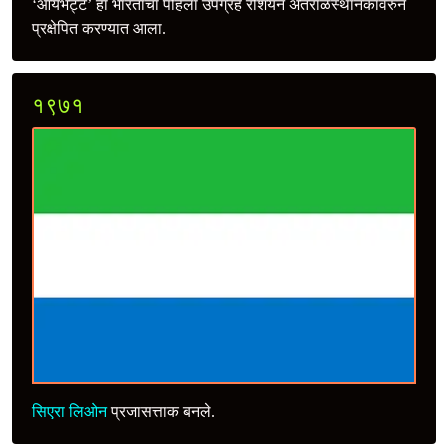
‘आर्यभट्ट’ हा भारताचा पहिला उपग्रह रशियन अंतराळस्थानकावरुन
प्रक्षेपित करण्यात आला.
१९७१
सिएरा लिओन
प्रजासत्ताक बनले.