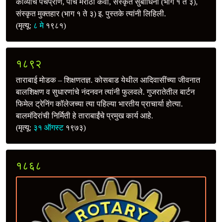
काव्याचे पंचप्राण, पाच मराठी कवी, संस्कृत सुबोधिनी (भाग १ ते ३),
संस्कृत मुक्तहार (भाग १ ते ३) इ. पुस्तके त्यांनी लिहिली.
(मृत्यू:
८ मे
१९८१)
१८९२
ताराबाई मोडक – शिक्षणतज्ञ. कोसबाड येथील आदिवासींच्या जीवनात
बालशिक्षण व सुधारणांचे नंदनवन त्यांनी फुलवले. गुजरातेतील बार्टन
फिमेल ट्रेनिंग कॉलेजच्या त्या पहिल्या भारतीय प्राचार्या होत्या.
बालमंदिरांची निर्मिती हे ताराबाईंचे प्रमुख कार्य आहे.
(मृत्यू:
३१ ऑगस्ट
१९७३)
१८६८