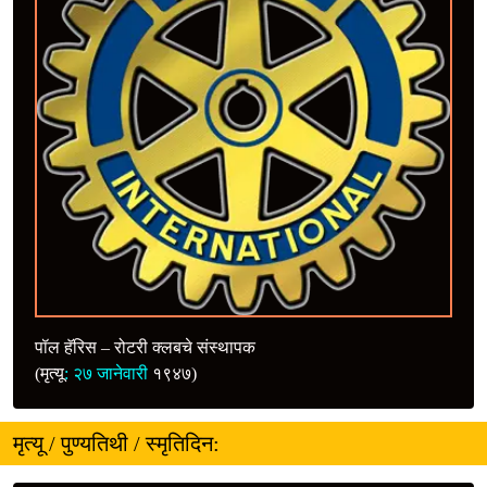
पॉल हॅरिस – रोटरी क्लबचे संस्थापक
(मृत्यू
:
२७ जानेवारी
१९४७)
मृत्यू / पुण्यतिथी / स्मृतिदिन: