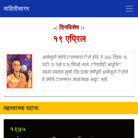
माहितीसागर
-: दिनविशेष :-
१९ एप्रिल
आर्यभट्टाने वर्षाचे कालमापन केले होते. ते ३६५ दिवस, १५
घटी, ३१ पळे व १५ विपळे भरले. कोणतीही आधुनिक
साधने नसताना सुमारे दीड हजार वर्षांपूर्वी आर्यभट्टाने केलेले
हे वर्षाचे कालमापन जवळजवळ अचूक आहे.
महत्त्वाच्या घटना:
१९७५