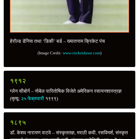
हेरॉल्ड डेनिस तथा ‘डिकी’ बर्ड – ख्यातनाम क्रिकेट पंच
(Image Credit:
www.cricketdawn.com
)
१९१२
ग्लेन सीबोर्ग – नोबेल पारितोषिक विजेते अमेरिकन रसायनशास्त्रज्ञ
(मृत्यू:
२५ फेब्रुवारी
१९९९)
१८९५
डॉ. केशव नारायण वाटवे – संस्कृततज्ञ, मराठी कवी. रसविमर्श, संस्कृत