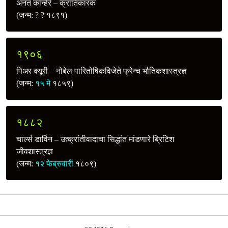
अनंत कान्हेरे – क्रांतिकारक
(जन्म: ? ? १८९१)
१९०६
पिअर क्यूरी – नोबेल पारितोषिकविजेते फ्रेन्च भौतिकशास्त्रज्ञ
(जन्म:
१५ मे
१८५९)
१८८२
चार्ल्स डार्विन – उत्क्रांतीवादाचा सिद्धांत मांडणारे ब्रिटिश
जीवशास्त्रज्ञ
(जन्म:
१२ फेब्रुवारी
१८०९)