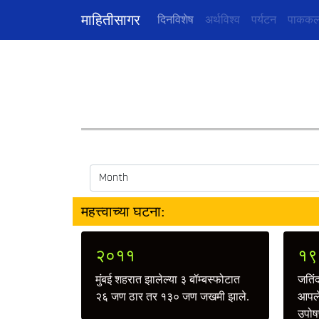
माहितीसागर
(current)
दिनविशेष
अर्थविश्व
पर्यटन
पाककल
महत्त्वाच्या घटना:
२०११
१९
मुंबई शहरात झालेल्या ३ बॉम्बस्फोटात
जतिंद
२६ जण ठार तर १३० जण जखमी झाले.
आपले
उपोष