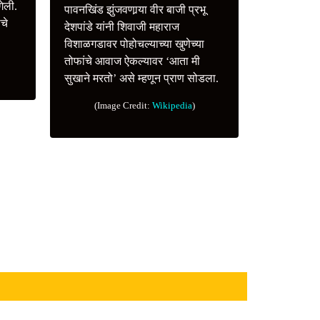
गेली.
पावनखिंड झुंजवणार्‍या वीर बाजी प्रभू
ीचे
देशपांडे यांनी शिवाजी महाराज
विशाळगडावर पोहोचल्याच्या खुणेच्या
तोफांचे आवाज ऐकल्यावर ‘आता मी
सुखाने मरतो’ असे म्हणून प्राण सोडला.
(Image Credit:
Wikipedia
)