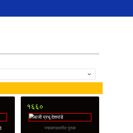
१६६०
े
पन्हाळगडावरील पुतळा