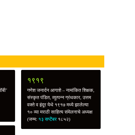
१९१९
बॉबी’
गणेश जनार्दन आगाशे – नामांकित शिक्षक,
संस्कृत पंडित, व्युत्पन्न ग्रंथकार, उत्तम
वक्ते व इंदूर येथे १९१७ मध्ये झालेल्या
१० व्या मराठी साहित्य संमेलनाचे अध्यक्ष
(जन्म:
१३ सप्टेंबर
१८५२)