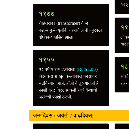
१९२९)
१९७७
रोहित्रावर (transformer) वीज
१९
पडल्यामुळे न्यूयॉर्क शहरातील वीजपुरवठा
दीर्घकाळ खंडित झाला.
लोकमा
खटल्य
१९५५
१८
२८ वर्षीय रुथ एलीसला (
Ruth Ellis
)
प्रियकराचा खून केल्याबद्दल फासावर
सक्ती
चढविण्यात आले. हॉलो वे तुरूंगातली ही
शहरा
फाशी ग्रेट ब्रिटनमधली स्त्रीकैद्याची
अखेरची फाशी ठरली.
जन्मदिवस / जयंती / वाढदिवस: