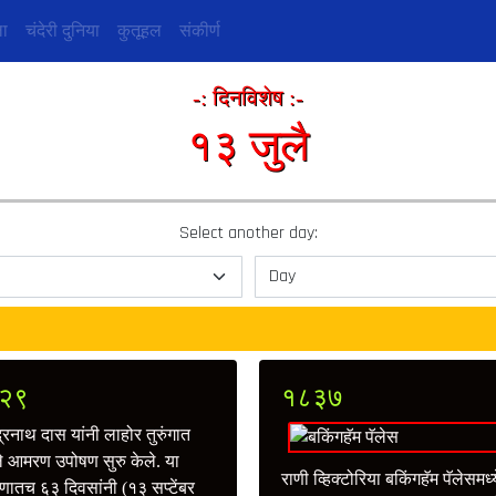
ा
चंदेरी दुनिया
कुतूहल
संकीर्ण
-: दिनविशेष :-
१३ जुलै
Select another day:
२९
१८३७
्रनाथ दास यांनी लाहोर तुरुंगात
 आमरण उपोषण सुरु केले. या
राणी व्हिक्टोरिया बकिंगहॅम पॅलेसमध्य
णातच ६३ दिवसांनी (१३ सप्टेंबर