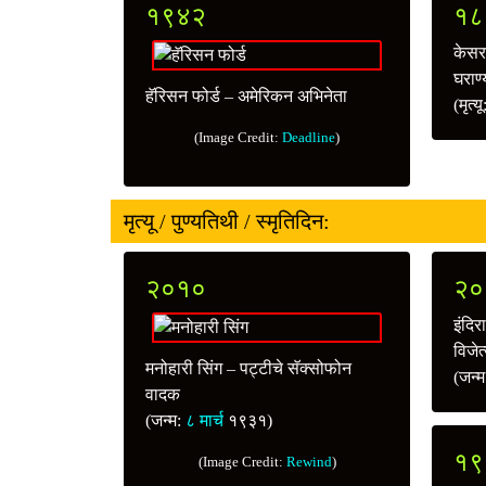
१९४२
१८
केसर
घराण्
हॅरिसन फोर्ड – अमेरिकन अभिनेता
(मृत्य
(Image Credit:
Deadline
)
मृत्यू / पुण्यतिथी / स्मृतिदिन:
२०१०
२०
इंदिर
विजे
मनोहारी सिंग – पट्टीचे सॅक्सोफोन
(जन्
वादक
(जन्म:
८ मार्च
१९३१)
१९
(Image Credit:
Rewind
)