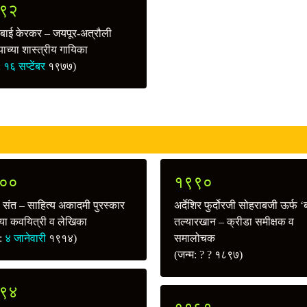
९२
बाई केरकर – जयपूर-अत्रौली
याच्या शास्त्रीय गायिका
ू:
१६ सप्टेंबर
१९७७)
००
१९९०
ा संत – साहित्य अकादमी पुरस्कार
अर्देशिर फुर्दोरजी सोहराबजी ऊर्फ ‘
त्या कवयित्री व लेखिका
तल्यारखान – क्रीडा समीक्षक व
म:
४ जानेवारी
१९१४)
समालोचक
(जन्म: ? ? १८९७)
९४