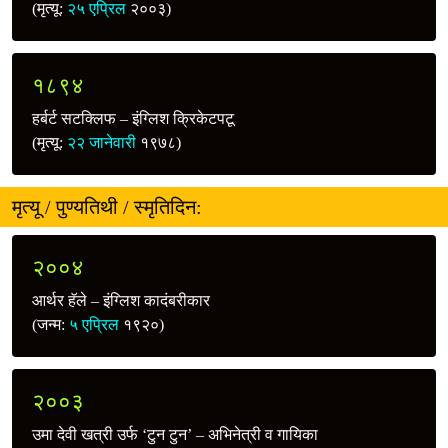
(मृत्यू:
२५ एप्रिल
२००३)
१८९४
हर्बर्ट सटक्लिफ – इंग्लिश क्रिकेटपटू
(मृत्यू:
२२ जानेवारी
१९७८)
मृत्यू / पुण्यतिथी / स्मृतिदिन:
२००४
आर्थर हॅले – इंग्लिश कादंबरीकार
(जन्म:
५ एप्रिल
१९२०)
२००३
उमा देवी खत्री उर्फ ‘टुन टुन’ – अभिनेत्री व गायिका