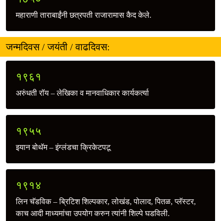
महाराणी ताराबाईंनी छत्रपती राजारामास कैद केले.
जन्मदिवस / जयंती / वाढदिवस:
१९६१
अरुंधती रॉय – लेखिका व मानवाधिकार कार्यकर्त्या
१९५५
इयान बोथॅम – इंग्लंडचा क्रिकेटपटू
१९१४
लिन चॅडविक – ब्रिटिश शिल्पकार, लोखंड, पोलाद, पितळ, प्लॅस्टर,
काच आदी माध्यमांचा उपयोग करुन त्यांनी शिल्पे घडविली.