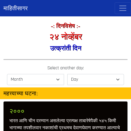
माहितीसागर
-: दिनविशेष :-
२४ नोव्हेंबर
उत्क्रांती दिन
Select another day:
महत्त्वाच्या घटना:
२०००
भारत आणि चीन दरम्यान असलेल्या प्रत्यक्ष ताबारेषेपैकी ५४५ किमी
भागाच्या तपशीलवार नकाशांची प्रथमच देवाणघेवाण करण्यात आल्याचे